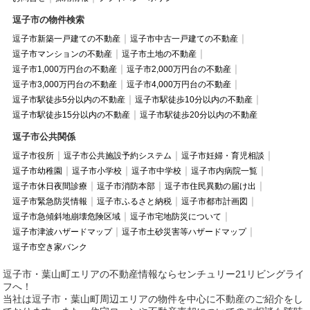
逗子市の物件検索
逗子市新築一戸建ての不動産
逗子市中古一戸建ての不動産
逗子市マンションの不動産
逗子市土地の不動産
逗子市1,000万円台の不動産
逗子市2,000万円台の不動産
逗子市3,000万円台の不動産
逗子市4,000万円台の不動産
逗子市駅徒歩5分以内の不動産
逗子市駅徒歩10分以内の不動産
逗子市駅徒歩15分以内の不動産
逗子市駅徒歩20分以内の不動産
逗子市公共関係
逗子市役所
逗子市公共施設予約システム
逗子市妊婦・育児相談
逗子市幼稚園
逗子市小学校
逗子市中学校
逗子市内病院一覧
逗子市休日夜間診療
逗子市消防本部
逗子市住民異動の届け出
逗子市緊急防災情報
逗子市ふるさと納税
逗子市都市計画図
逗子市急傾斜地崩壊危険区域
逗子市宅地防災について
逗子市津波ハザードマップ
逗子市土砂災害等ハザードマップ
逗子市空き家バンク
逗子市・葉山町エリアの不動産情報ならセンチュリー21リビングライ
フへ！
当社は逗子市・葉山町周辺エリアの物件を中心に不動産のご紹介をし