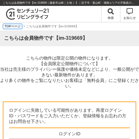
こちらは会員物件です【im-319669｜鎌倉市山崎｜土地｜-】｜逗子市・葉山町・湘南エリアの不動産のことならセンチュリー21リビングライフにお任せください！
検索
お知らせ
TOPページ
> こちらは会員物件です【im-319669】
こちらは会員物件です【im-319669】
こちらの物件は限定公開の物件になります。
【会員限定公開物件について】
当社は売主様のプライバシー保護や価格未定などにより、一般公開がで
きない最新物件があります。
より多くの物件をご覧になりたいお客様は「無料会員」にご登録くださ
い。
ログインに失敗している可能性があります。再度ログイン
ID・パスワードをご入力いただくか、登録情報をお忘れの方
はお問合せ下さい。
ログインID