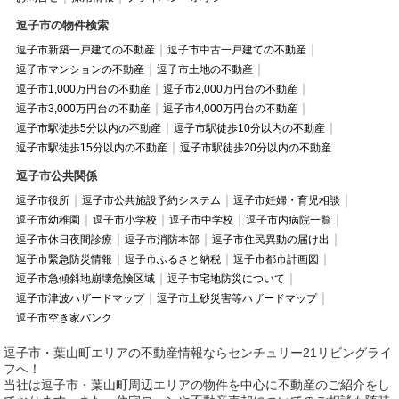
逗子市の物件検索
逗子市新築一戸建ての不動産
逗子市中古一戸建ての不動産
逗子市マンションの不動産
逗子市土地の不動産
逗子市1,000万円台の不動産
逗子市2,000万円台の不動産
逗子市3,000万円台の不動産
逗子市4,000万円台の不動産
逗子市駅徒歩5分以内の不動産
逗子市駅徒歩10分以内の不動産
逗子市駅徒歩15分以内の不動産
逗子市駅徒歩20分以内の不動産
逗子市公共関係
逗子市役所
逗子市公共施設予約システム
逗子市妊婦・育児相談
逗子市幼稚園
逗子市小学校
逗子市中学校
逗子市内病院一覧
逗子市休日夜間診療
逗子市消防本部
逗子市住民異動の届け出
逗子市緊急防災情報
逗子市ふるさと納税
逗子市都市計画図
逗子市急傾斜地崩壊危険区域
逗子市宅地防災について
逗子市津波ハザードマップ
逗子市土砂災害等ハザードマップ
逗子市空き家バンク
逗子市・葉山町エリアの不動産情報ならセンチュリー21リビングライ
フへ！
当社は逗子市・葉山町周辺エリアの物件を中心に不動産のご紹介をし