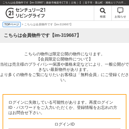
こちらは会員物件です【im-319667｜鎌倉市極楽寺1丁目｜土地｜-】｜逗子市・葉山町・湘南エリアの不動産のことならセンチュリー21リビングライフにお任せください！
検索
お知らせ
TOPページ
> こちらは会員物件です【im-319667】
こちらは会員物件です【im-319667】
こちらの物件は限定公開の物件になります。
【会員限定公開物件について】
当社は売主様のプライバシー保護や価格未定などにより、一般公開がで
きない最新物件があります。
より多くの物件をご覧になりたいお客様は「無料会員」にご登録くださ
い。
ログインに失敗している可能性があります。再度ログイン
ID・パスワードをご入力いただくか、登録情報をお忘れの方
はお問合せ下さい。
ログインID