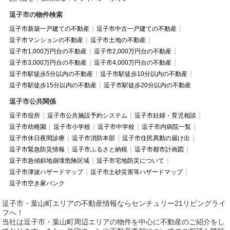
逗子市の物件検索
逗子市新築一戸建ての不動産
逗子市中古一戸建ての不動産
逗子市マンションの不動産
逗子市土地の不動産
逗子市1,000万円台の不動産
逗子市2,000万円台の不動産
逗子市3,000万円台の不動産
逗子市4,000万円台の不動産
逗子市駅徒歩5分以内の不動産
逗子市駅徒歩10分以内の不動産
逗子市駅徒歩15分以内の不動産
逗子市駅徒歩20分以内の不動産
逗子市公共関係
逗子市役所
逗子市公共施設予約システム
逗子市妊婦・育児相談
逗子市幼稚園
逗子市小学校
逗子市中学校
逗子市内病院一覧
逗子市休日夜間診療
逗子市消防本部
逗子市住民異動の届け出
逗子市緊急防災情報
逗子市ふるさと納税
逗子市都市計画図
逗子市急傾斜地崩壊危険区域
逗子市宅地防災について
逗子市津波ハザードマップ
逗子市土砂災害等ハザードマップ
逗子市空き家バンク
逗子市・葉山町エリアの不動産情報ならセンチュリー21リビングライ
フへ！
当社は逗子市・葉山町周辺エリアの物件を中心に不動産のご紹介をし