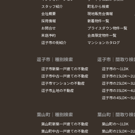
スタッフ紹介
町名から検索
会社概要
現地販売会情報
採用情報
新着物件一覧
お問合せ
プライスダウン物件一覧
来店予約
会員限定物件一覧
逗子市の街紹介
マンションカタログ
逗子市｜種別検索
逗子市｜間取り検
逗子市新築一戸建ての不動産
逗子市の～1LDK
逗子市中古一戸建ての不動産
逗子市の1SLDK～2L
逗子市マンションの不動産
逗子市の2SLDK～3L
逗子市土地の不動産
逗子市の3SLDK～4L
逗子市の4SLDK～5
葉山町｜種別検索
葉山町｜間取り検
葉山町新築一戸建ての不動産
葉山町の～1LDK
葉山町中古一戸建ての不動産
葉山町の1SLDK～2L