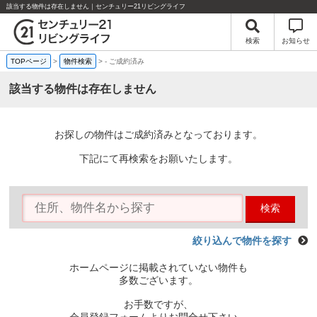
該当する物件は存在しません｜センチュリー21リビングライフ
検索
お知らせ
TOPページ
>
物件検索
>
-
ご成約済み
該当する物件は存在しません
お探しの物件はご成約済みとなっております。
下記にて再検索をお願いたします。
検索
絞り込んで物件を探す
ホームページに掲載されていない物件も
多数ございます。
お手数ですが、
会員登録フォームよりお問合せ下さい。