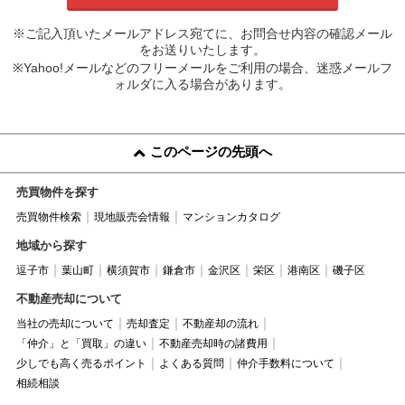
※ご記入頂いたメールアドレス宛てに、お問合せ内容の確認メール
をお送りいたします。
※Yahoo!メールなどのフリーメールをご利用の場合、迷惑メールフ
ォルダに入る場合があります。
このページの先頭へ
売買物件を探す
売買物件検索
現地販売会情報
マンションカタログ
地域から探す
逗子市
葉山町
横須賀市
鎌倉市
金沢区
栄区
港南区
磯子区
不動産売却について
当社の売却について
売却査定
不動産却の流れ
「仲介」と「買取」の違い
不動産売却時の諸費用
少しでも高く売るポイント
よくある質問
仲介手数料について
相続相談