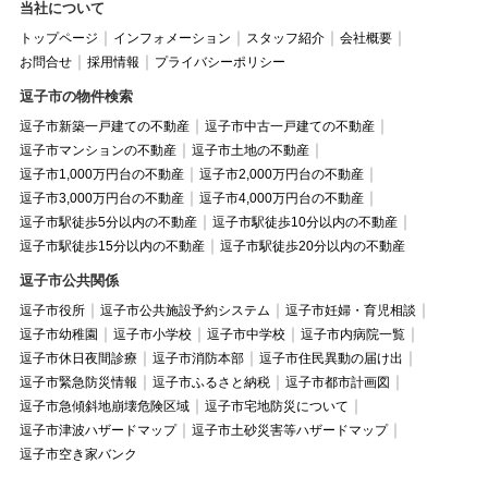
当社について
トップページ
インフォメーション
スタッフ紹介
会社概要
お問合せ
採用情報
プライバシーポリシー
逗子市の物件検索
逗子市新築一戸建ての不動産
逗子市中古一戸建ての不動産
逗子市マンションの不動産
逗子市土地の不動産
逗子市1,000万円台の不動産
逗子市2,000万円台の不動産
逗子市3,000万円台の不動産
逗子市4,000万円台の不動産
逗子市駅徒歩5分以内の不動産
逗子市駅徒歩10分以内の不動産
逗子市駅徒歩15分以内の不動産
逗子市駅徒歩20分以内の不動産
逗子市公共関係
逗子市役所
逗子市公共施設予約システム
逗子市妊婦・育児相談
逗子市幼稚園
逗子市小学校
逗子市中学校
逗子市内病院一覧
逗子市休日夜間診療
逗子市消防本部
逗子市住民異動の届け出
逗子市緊急防災情報
逗子市ふるさと納税
逗子市都市計画図
逗子市急傾斜地崩壊危険区域
逗子市宅地防災について
逗子市津波ハザードマップ
逗子市土砂災害等ハザードマップ
逗子市空き家バンク