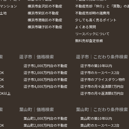
マンション
横浜市金沢区の不動産
不動産売却「仲介」と「買取」の
土地
横浜市栄区の不動産
不動産売却時の諸費用
横浜市港南区の不動産
少しでも高く売るポイント
横浜市磯子区の不動産
よくある質問
リースバックについて
無料売却査定依頼
索
逗子市｜価格検索
逗子市｜こだわり条件検索
逗子市1,000万円台の不動産
逗子市の築10年以内
DK
逗子市2,000万円台の不動産
逗子市のカースペース2台
DK
逗子市3,000万円台の不動産
逗子市のプライスダウン物件
DK
逗子市4,000万円台の不動産
逗子市の月々返済額7万円台
LDK以上
逗子市の月々返済額8万円台
索
葉山町｜価格検索
葉山町｜こだわり条件検索
葉山町1,000万円台の不動産
葉山町の築10年以内
DK
葉山町2,000万円台の不動産
葉山町のカースペース2台