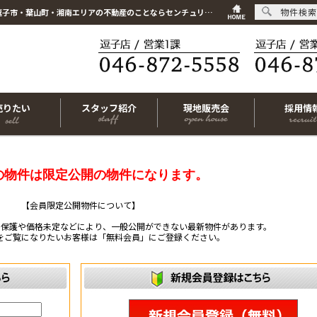
物件検索
こちらは会員物件です【im-316769｜藤沢市鵠沼海岸5丁目｜中古一戸建て｜4LDK】｜逗子市・葉山町・湘南エリアの不動産のことならセンチュリー21リビングライフにお任せください！
売りたい
スタッフ紹介
現地販売会
採用情
の物件は限定公開の物件になります。
【会員限定公開物件について】
ー保護や価格未定などにより、一般公開ができない最新物件があります。
をご覧になりたいお客様は「無料会員」にご登録ください。