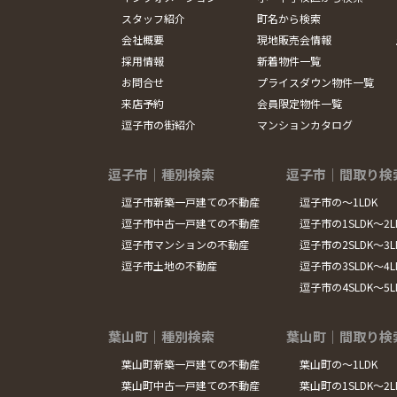
スタッフ紹介
町名から検索
会社概要
現地販売会情報
採用情報
新着物件一覧
お問合せ
プライスダウン物件一覧
来店予約
会員限定物件一覧
逗子市の街紹介
マンションカタログ
逗子市｜種別検索
逗子市｜間取り検
逗子市新築一戸建ての不動産
逗子市の～1LDK
逗子市中古一戸建ての不動産
逗子市の1SLDK～2L
逗子市マンションの不動産
逗子市の2SLDK～3L
逗子市土地の不動産
逗子市の3SLDK～4L
逗子市の4SLDK～5
葉山町｜種別検索
葉山町｜間取り検
葉山町新築一戸建ての不動産
葉山町の～1LDK
葉山町中古一戸建ての不動産
葉山町の1SLDK～2L