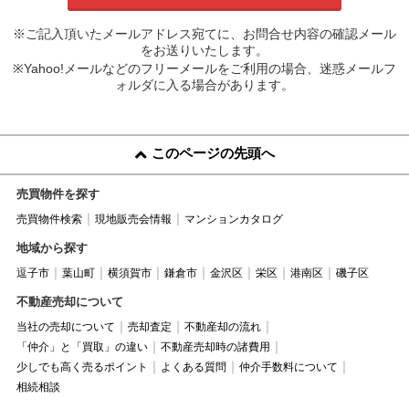
※ご記入頂いたメールアドレス宛てに、お問合せ内容の確認メール
をお送りいたします。
※Yahoo!メールなどのフリーメールをご利用の場合、迷惑メールフ
ォルダに入る場合があります。
このページの先頭へ
売買物件を探す
売買物件検索
現地販売会情報
マンションカタログ
地域から探す
逗子市
葉山町
横須賀市
鎌倉市
金沢区
栄区
港南区
磯子区
不動産売却について
当社の売却について
売却査定
不動産却の流れ
「仲介」と「買取」の違い
不動産売却時の諸費用
少しでも高く売るポイント
よくある質問
仲介手数料について
相続相談