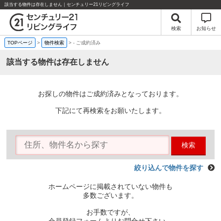
該当する物件は存在しません｜センチュリー21リビングライフ
検索
お知らせ
TOPページ
>
物件検索
>
-
ご成約済み
該当する物件は存在しません
お探しの物件はご成約済みとなっております。
下記にて再検索をお願いたします。
検索
絞り込んで物件を探す
ホームページに掲載されていない物件も
多数ございます。
お手数ですが、
会員登録フォームよりお問合せ下さい。