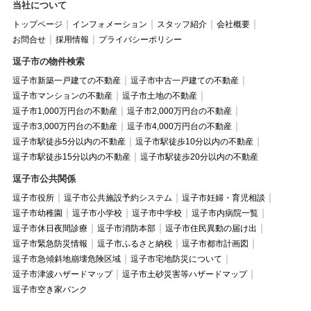
当社について
トップページ
インフォメーション
スタッフ紹介
会社概要
お問合せ
採用情報
プライバシーポリシー
逗子市の物件検索
逗子市新築一戸建ての不動産
逗子市中古一戸建ての不動産
逗子市マンションの不動産
逗子市土地の不動産
逗子市1,000万円台の不動産
逗子市2,000万円台の不動産
逗子市3,000万円台の不動産
逗子市4,000万円台の不動産
逗子市駅徒歩5分以内の不動産
逗子市駅徒歩10分以内の不動産
逗子市駅徒歩15分以内の不動産
逗子市駅徒歩20分以内の不動産
逗子市公共関係
逗子市役所
逗子市公共施設予約システム
逗子市妊婦・育児相談
逗子市幼稚園
逗子市小学校
逗子市中学校
逗子市内病院一覧
逗子市休日夜間診療
逗子市消防本部
逗子市住民異動の届け出
逗子市緊急防災情報
逗子市ふるさと納税
逗子市都市計画図
逗子市急傾斜地崩壊危険区域
逗子市宅地防災について
逗子市津波ハザードマップ
逗子市土砂災害等ハザードマップ
逗子市空き家バンク