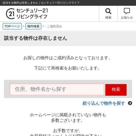
該当する物件は存在しません｜センチュリー21リビングライフ
検索
お知らせ
TOPページ
>
物件検索
>
-
ご成約済み
該当する物件は存在しません
お探しの物件はご成約済みとなっております。
下記にて再検索をお願いたします。
検索
絞り込んで物件を探す
ホームページに掲載されていない物件も
多数ございます。
お手数ですが、
会員登録フォームよりお問合せ下さい。