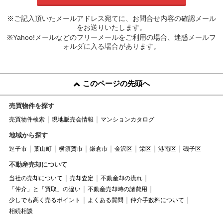
※ご記入頂いたメールアドレス宛てに、お問合せ内容の確認メール
をお送りいたします。
※Yahoo!メールなどのフリーメールをご利用の場合、迷惑メールフ
ォルダに入る場合があります。
このページの先頭へ
売買物件を探す
売買物件検索
現地販売会情報
マンションカタログ
地域から探す
逗子市
葉山町
横須賀市
鎌倉市
金沢区
栄区
港南区
磯子区
不動産売却について
当社の売却について
売却査定
不動産却の流れ
「仲介」と「買取」の違い
不動産売却時の諸費用
少しでも高く売るポイント
よくある質問
仲介手数料について
相続相談