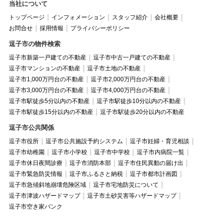
当社について
トップページ
インフォメーション
スタッフ紹介
会社概要
お問合せ
採用情報
プライバシーポリシー
逗子市の物件検索
逗子市新築一戸建ての不動産
逗子市中古一戸建ての不動産
逗子市マンションの不動産
逗子市土地の不動産
逗子市1,000万円台の不動産
逗子市2,000万円台の不動産
逗子市3,000万円台の不動産
逗子市4,000万円台の不動産
逗子市駅徒歩5分以内の不動産
逗子市駅徒歩10分以内の不動産
逗子市駅徒歩15分以内の不動産
逗子市駅徒歩20分以内の不動産
逗子市公共関係
逗子市役所
逗子市公共施設予約システム
逗子市妊婦・育児相談
逗子市幼稚園
逗子市小学校
逗子市中学校
逗子市内病院一覧
逗子市休日夜間診療
逗子市消防本部
逗子市住民異動の届け出
逗子市緊急防災情報
逗子市ふるさと納税
逗子市都市計画図
逗子市急傾斜地崩壊危険区域
逗子市宅地防災について
逗子市津波ハザードマップ
逗子市土砂災害等ハザードマップ
逗子市空き家バンク