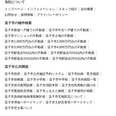
当社について
トップページ
インフォメーション
スタッフ紹介
会社概要
お問合せ
採用情報
プライバシーポリシー
逗子市の物件検索
逗子市新築一戸建ての不動産
逗子市中古一戸建ての不動産
逗子市マンションの不動産
逗子市土地の不動産
逗子市1,000万円台の不動産
逗子市2,000万円台の不動産
逗子市3,000万円台の不動産
逗子市4,000万円台の不動産
逗子市駅徒歩5分以内の不動産
逗子市駅徒歩10分以内の不動産
逗子市駅徒歩15分以内の不動産
逗子市駅徒歩20分以内の不動産
逗子市公共関係
逗子市役所
逗子市公共施設予約システム
逗子市妊婦・育児相談
逗子市幼稚園
逗子市小学校
逗子市中学校
逗子市内病院一覧
逗子市休日夜間診療
逗子市消防本部
逗子市住民異動の届け出
逗子市緊急防災情報
逗子市ふるさと納税
逗子市都市計画図
逗子市急傾斜地崩壊危険区域
逗子市宅地防災について
逗子市津波ハザードマップ
逗子市土砂災害等ハザードマップ
逗子市空き家バンク