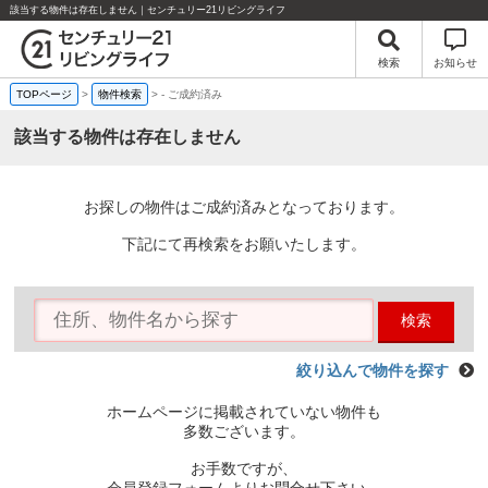
該当する物件は存在しません｜センチュリー21リビングライフ
検索
お知らせ
TOPページ
>
物件検索
>
-
ご成約済み
該当する物件は存在しません
お探しの物件はご成約済みとなっております。
下記にて再検索をお願いたします。
検索
絞り込んで物件を探す
ホームページに掲載されていない物件も
多数ございます。
お手数ですが、
会員登録フォームよりお問合せ下さい。