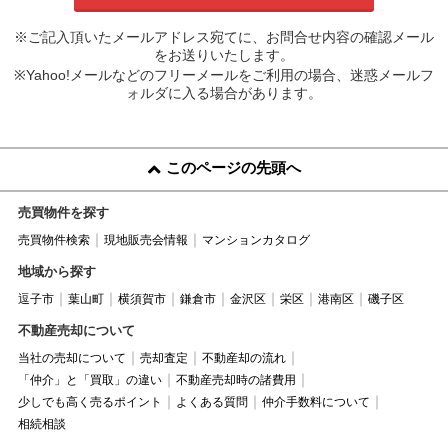
※ご記入頂いたメールアドレス宛てに、お問合せ内容の確認メール
をお送りいたします。
※Yahoo!メールなどのフリーメールをご利用の場合、迷惑メールフ
ォルダに入る場合があります。
このページの先頭へ
売買物件を探す
売買物件検索
現地販売会情報
マンションカタログ
地域から探す
逗子市
葉山町
横須賀市
鎌倉市
金沢区
栄区
港南区
磯子区
不動産売却について
当社の売却について
売却査定
不動産却の流れ
「仲介」と「買取」の違い
不動産売却時の諸費用
少しでも高く売るポイント
よくある質問
仲介手数料について
相続相談