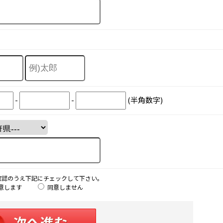
-
-
(半角数字)
確認のうえ下記にチェックして下さい。
意します
同意しません