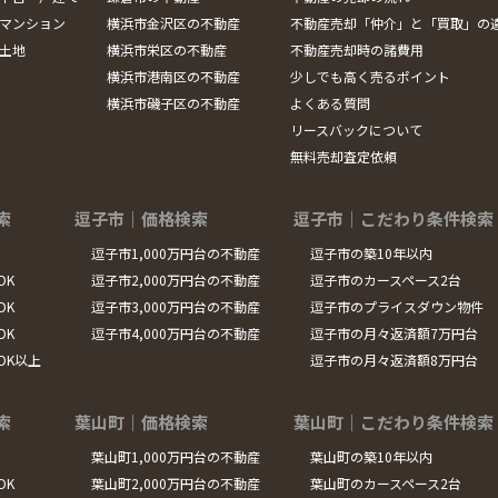
マンション
横浜市金沢区の不動産
不動産売却「仲介」と「買取」の
土地
横浜市栄区の不動産
不動産売却時の諸費用
横浜市港南区の不動産
少しでも高く売るポイント
横浜市磯子区の不動産
よくある質問
リースバックについて
無料売却査定依頼
索
逗子市｜価格検索
逗子市｜こだわり条件検索
逗子市1,000万円台の不動産
逗子市の築10年以内
DK
逗子市2,000万円台の不動産
逗子市のカースペース2台
DK
逗子市3,000万円台の不動産
逗子市のプライスダウン物件
DK
逗子市4,000万円台の不動産
逗子市の月々返済額7万円台
LDK以上
逗子市の月々返済額8万円台
索
葉山町｜価格検索
葉山町｜こだわり条件検索
葉山町1,000万円台の不動産
葉山町の築10年以内
DK
葉山町2,000万円台の不動産
葉山町のカースペース2台