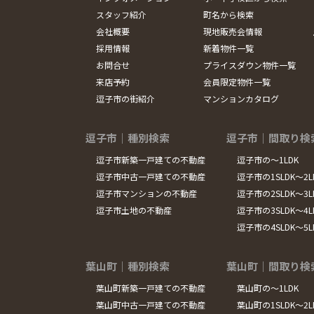
スタッフ紹介
町名から検索
会社概要
現地販売会情報
採用情報
新着物件一覧
お問合せ
プライスダウン物件一覧
来店予約
会員限定物件一覧
逗子市の街紹介
マンションカタログ
逗子市｜種別検索
逗子市｜間取り検
逗子市新築一戸建ての不動産
逗子市の～1LDK
逗子市中古一戸建ての不動産
逗子市の1SLDK～2L
逗子市マンションの不動産
逗子市の2SLDK～3L
逗子市土地の不動産
逗子市の3SLDK～4L
逗子市の4SLDK～5
葉山町｜種別検索
葉山町｜間取り検
葉山町新築一戸建ての不動産
葉山町の～1LDK
葉山町中古一戸建ての不動産
葉山町の1SLDK～2L