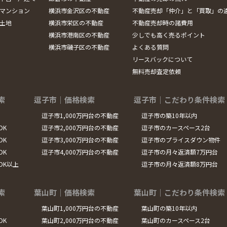
マンション
横浜市金沢区の不動産
不動産売却「仲介」と「買取」の
土地
横浜市栄区の不動産
不動産売却時の諸費用
横浜市港南区の不動産
少しでも高く売るポイント
横浜市磯子区の不動産
よくある質問
リースバックについて
無料売却査定依頼
索
逗子市｜価格検索
逗子市｜こだわり条件検索
逗子市1,000万円台の不動産
逗子市の築10年以内
DK
逗子市2,000万円台の不動産
逗子市のカースペース2台
DK
逗子市3,000万円台の不動産
逗子市のプライスダウン物件
DK
逗子市4,000万円台の不動産
逗子市の月々返済額7万円台
LDK以上
逗子市の月々返済額8万円台
索
葉山町｜価格検索
葉山町｜こだわり条件検索
葉山町1,000万円台の不動産
葉山町の築10年以内
DK
葉山町2,000万円台の不動産
葉山町のカースペース2台