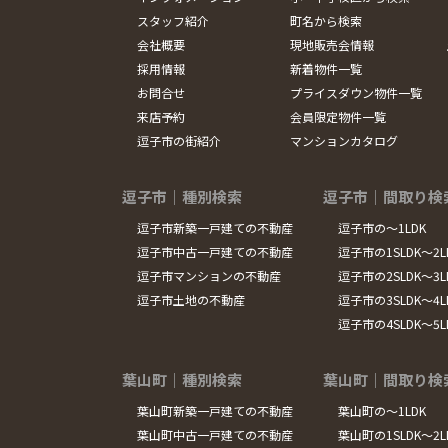
スタッフ紹介
町名から検索
会社概要
現地販売会情報
採用情報
新着物件一覧
お問合せ
プライスダウン物件一覧
来店予約
会員限定物件一覧
逗子市の街紹介
マンションカタログ
逗子市｜種別検索
逗子市｜間取り検
逗子市新築一戸建ての不動産
逗子市の～1LDK
逗子市中古一戸建ての不動産
逗子市の1SLDK～2L
逗子市マンションの不動産
逗子市の2SLDK～3L
逗子市土地の不動産
逗子市の3SLDK～4L
逗子市の4SLDK～5
葉山町｜種別検索
葉山町｜間取り検
葉山町新築一戸建ての不動産
葉山町の～1LDK
葉山町中古一戸建ての不動産
葉山町の1SLDK～2L