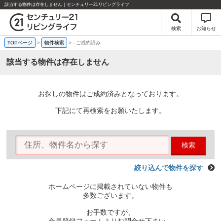
該当する物件は存在しません｜センチュリー21リビングライフ
検索
お知らせ
TOPページ
>
物件検索
>
-
ご成約済み
該当する物件は存在しません
お探しの物件はご成約済みとなっております。
下記にて再検索をお願いたします。
検索
絞り込んで物件を探す
ホームページに掲載されていない物件も
多数ございます。
お手数ですが、
会員登録フォームよりお問合せ下さい。