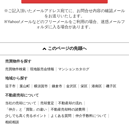
※ご記入頂いたメールアドレス宛てに、お問合せ内容の確認メール
をお送りいたします。
※Yahoo!メールなどのフリーメールをご利用の場合、迷惑メールフ
ォルダに入る場合があります。
このページの先頭へ
売買物件を探す
売買物件検索
現地販売会情報
マンションカタログ
地域から探す
逗子市
葉山町
横須賀市
鎌倉市
金沢区
栄区
港南区
磯子区
不動産売却について
当社の売却について
売却査定
不動産却の流れ
「仲介」と「買取」の違い
不動産売却時の諸費用
少しでも高く売るポイント
よくある質問
仲介手数料について
相続相談