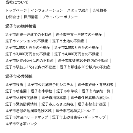
当社について
トップページ
インフォメーション
スタッフ紹介
会社概要
お問合せ
採用情報
プライバシーポリシー
逗子市の物件検索
逗子市新築一戸建ての不動産
逗子市中古一戸建ての不動産
逗子市マンションの不動産
逗子市土地の不動産
逗子市1,000万円台の不動産
逗子市2,000万円台の不動産
逗子市3,000万円台の不動産
逗子市4,000万円台の不動産
逗子市駅徒歩5分以内の不動産
逗子市駅徒歩10分以内の不動産
逗子市駅徒歩15分以内の不動産
逗子市駅徒歩20分以内の不動産
逗子市公共関係
逗子市役所
逗子市公共施設予約システム
逗子市妊婦・育児相談
逗子市幼稚園
逗子市小学校
逗子市中学校
逗子市内病院一覧
逗子市休日夜間診療
逗子市消防本部
逗子市住民異動の届け出
逗子市緊急防災情報
逗子市ふるさと納税
逗子市都市計画図
逗子市急傾斜地崩壊危険区域
逗子市宅地防災について
逗子市津波ハザードマップ
逗子市土砂災害等ハザードマップ
逗子市空き家バンク