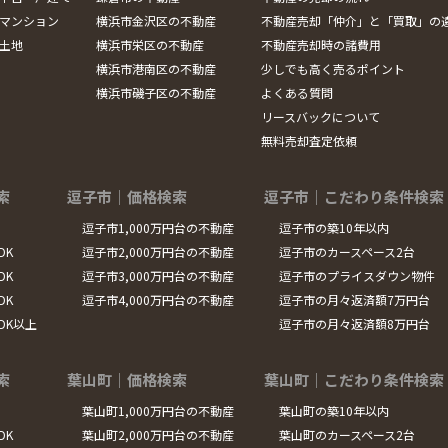
マンション
横浜市金沢区の不動産
不動産売却「仲介」と「買取」の
土地
横浜市栄区の不動産
不動産売却時の諸費用
横浜市港南区の不動産
少しでも高く売るポイント
横浜市磯子区の不動産
よくある質問
リースバックについて
無料売却査定依頼
索
逗子市｜価格検索
逗子市｜こだわり条件検索
逗子市1,000万円台の不動産
逗子市の築10年以内
DK
逗子市2,000万円台の不動産
逗子市のカースペース2台
DK
逗子市3,000万円台の不動産
逗子市のプライスダウン物件
DK
逗子市4,000万円台の不動産
逗子市の月々返済額7万円台
LDK以上
逗子市の月々返済額8万円台
索
葉山町｜価格検索
葉山町｜こだわり条件検索
葉山町1,000万円台の不動産
葉山町の築10年以内
DK
葉山町2,000万円台の不動産
葉山町のカースペース2台