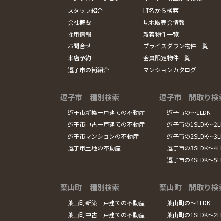
スタッフ紹介
町名から検索
会社概要
現地販売会情報
採用情報
新着物件一覧
お問合せ
プライスダウン物件一覧
来店予約
会員限定物件一覧
逗子市の街紹介
マンションカタログ
逗子市｜種別検索
逗子市｜間取り検
逗子市新築一戸建ての不動産
逗子市の～1LDK
逗子市中古一戸建ての不動産
逗子市の1SLDK～2L
逗子市マンションの不動産
逗子市の2SLDK～3L
逗子市土地の不動産
逗子市の3SLDK～4L
逗子市の4SLDK～5
葉山町｜種別検索
葉山町｜間取り検
葉山町新築一戸建ての不動産
葉山町の～1LDK
葉山町中古一戸建ての不動産
葉山町の1SLDK～2L