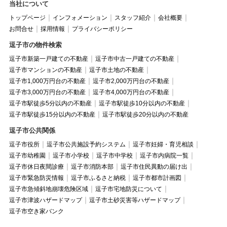
当社について
トップページ
インフォメーション
スタッフ紹介
会社概要
お問合せ
採用情報
プライバシーポリシー
逗子市の物件検索
逗子市新築一戸建ての不動産
逗子市中古一戸建ての不動産
逗子市マンションの不動産
逗子市土地の不動産
逗子市1,000万円台の不動産
逗子市2,000万円台の不動産
逗子市3,000万円台の不動産
逗子市4,000万円台の不動産
逗子市駅徒歩5分以内の不動産
逗子市駅徒歩10分以内の不動産
逗子市駅徒歩15分以内の不動産
逗子市駅徒歩20分以内の不動産
逗子市公共関係
逗子市役所
逗子市公共施設予約システム
逗子市妊婦・育児相談
逗子市幼稚園
逗子市小学校
逗子市中学校
逗子市内病院一覧
逗子市休日夜間診療
逗子市消防本部
逗子市住民異動の届け出
逗子市緊急防災情報
逗子市ふるさと納税
逗子市都市計画図
逗子市急傾斜地崩壊危険区域
逗子市宅地防災について
逗子市津波ハザードマップ
逗子市土砂災害等ハザードマップ
逗子市空き家バンク