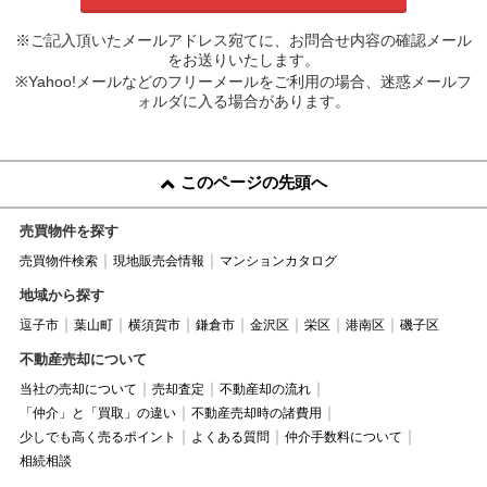
※ご記入頂いたメールアドレス宛てに、お問合せ内容の確認メール
をお送りいたします。
※Yahoo!メールなどのフリーメールをご利用の場合、迷惑メールフ
ォルダに入る場合があります。
このページの先頭へ
売買物件を探す
売買物件検索
現地販売会情報
マンションカタログ
地域から探す
逗子市
葉山町
横須賀市
鎌倉市
金沢区
栄区
港南区
磯子区
不動産売却について
当社の売却について
売却査定
不動産却の流れ
「仲介」と「買取」の違い
不動産売却時の諸費用
少しでも高く売るポイント
よくある質問
仲介手数料について
相続相談