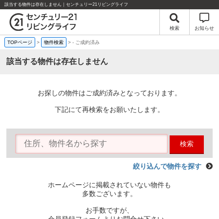
該当する物件は存在しません｜センチュリー21リビングライフ
検索
お知らせ
TOPページ
>
物件検索
>
-
ご成約済み
該当する物件は存在しません
お探しの物件はご成約済みとなっております。
下記にて再検索をお願いたします。
検索
絞り込んで物件を探す
ホームページに掲載されていない物件も
多数ございます。
お手数ですが、
会員登録フォームよりお問合せ下さい。