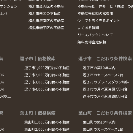
マンション
横浜市金沢区の不動産
不動産売却「仲介」と「買取」の
土地
横浜市栄区の不動産
不動産売却時の諸費用
横浜市港南区の不動産
少しでも高く売るポイント
横浜市磯子区の不動産
よくある質問
リースバックについて
無料売却査定依頼
索
逗子市｜価格検索
逗子市｜こだわり条件検索
逗子市1,000万円台の不動産
逗子市の築10年以内
DK
逗子市2,000万円台の不動産
逗子市のカースペース2台
DK
逗子市3,000万円台の不動産
逗子市のプライスダウン物件
DK
逗子市4,000万円台の不動産
逗子市の月々返済額7万円台
LDK以上
逗子市の月々返済額8万円台
索
葉山町｜価格検索
葉山町｜こだわり条件検索
葉山町1,000万円台の不動産
葉山町の築10年以内
DK
葉山町2,000万円台の不動産
葉山町のカースペース2台