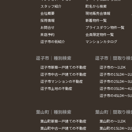
スタッフ紹介
町名から検索
会社概要
現地販売会情報
採用情報
新着物件一覧
お問合せ
プライスダウン物件一覧
来店予約
会員限定物件一覧
逗子市の街紹介
マンションカタログ
逗子市｜種別検索
逗子市｜間取り検
逗子市新築一戸建ての不動産
逗子市の～1LDK
逗子市中古一戸建ての不動産
逗子市の1SLDK～2L
逗子市マンションの不動産
逗子市の2SLDK～3L
逗子市土地の不動産
逗子市の3SLDK～4L
逗子市の4SLDK～5
葉山町｜種別検索
葉山町｜間取り検
葉山町新築一戸建ての不動産
葉山町の～1LDK
葉山町中古一戸建ての不動産
葉山町の1SLDK～2L