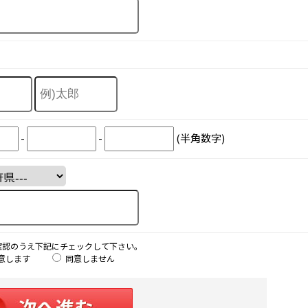
-
-
(半角数字)
確認のうえ下記にチェックして下さい。
意します
同意しません