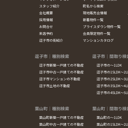
スタッフ紹介
町名から検索
会社概要
現地販売会情報
採用情報
新着物件一覧
お問合せ
プライスダウン物件一覧
来店予約
会員限定物件一覧
逗子市の街紹介
マンションカタログ
逗子市｜種別検索
逗子市｜間取り検
逗子市新築一戸建ての不動産
逗子市の～1LDK
逗子市中古一戸建ての不動産
逗子市の1SLDK～2L
逗子市マンションの不動産
逗子市の2SLDK～3L
逗子市土地の不動産
逗子市の3SLDK～4L
逗子市の4SLDK～5
葉山町｜種別検索
葉山町｜間取り検
葉山町新築一戸建ての不動産
葉山町の～1LDK
葉山町中古一戸建ての不動産
葉山町の1SLDK～2L