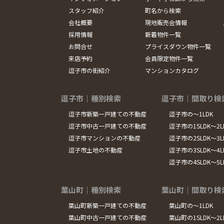
スタッフ紹介
町名から検索
会社概要
現地販売会情報
採用情報
新着物件一覧
お問合せ
プライスダウン物件一覧
来店予約
会員限定物件一覧
逗子市の街紹介
マンションカタログ
逗子市｜種別検索
逗子市｜間取り検
逗子市新築一戸建ての不動産
逗子市の～1LDK
逗子市中古一戸建ての不動産
逗子市の1SLDK～2L
逗子市マンションの不動産
逗子市の2SLDK～3L
逗子市土地の不動産
逗子市の3SLDK～4L
逗子市の4SLDK～5
葉山町｜種別検索
葉山町｜間取り検
葉山町新築一戸建ての不動産
葉山町の～1LDK
葉山町中古一戸建ての不動産
葉山町の1SLDK～2L