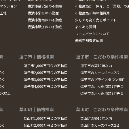
マンション
横浜市金沢区の不動産
不動産売却「仲介」と「買取」の
土地
横浜市栄区の不動産
不動産売却時の諸費用
横浜市港南区の不動産
少しでも高く売るポイント
横浜市磯子区の不動産
よくある質問
リースバックについて
無料売却査定依頼
索
逗子市｜価格検索
逗子市｜こだわり条件検索
逗子市1,000万円台の不動産
逗子市の築10年以内
DK
逗子市2,000万円台の不動産
逗子市のカースペース2台
DK
逗子市3,000万円台の不動産
逗子市のプライスダウン物件
DK
逗子市4,000万円台の不動産
逗子市の月々返済額7万円台
LDK以上
逗子市の月々返済額8万円台
索
葉山町｜価格検索
葉山町｜こだわり条件検索
葉山町1,000万円台の不動産
葉山町の築10年以内
DK
葉山町2,000万円台の不動産
葉山町のカースペース2台