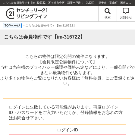
こちらは会員物件です【im-316722｜茅ヶ崎市今宿｜新築一戸建て｜3LDK】｜逗子市・葉山町・湘南エリアの不動産のことならセンチュリー21リビングライフにお任せください！
検索
お知らせ
TOPページ
> こちらは会員物件です【im-316722】
こちらは会員物件です【im-316722】
こちらの物件は限定公開の物件になります。
【会員限定公開物件について】
当社は売主様のプライバシー保護や価格未定などにより、一般公開がで
きない最新物件があります。
より多くの物件をご覧になりたいお客様は「無料会員」にご登録くださ
い。
ログインに失敗している可能性があります。再度ログイン
ID・パスワードをご入力いただくか、登録情報をお忘れの方
はお問合せ下さい。
ログインID