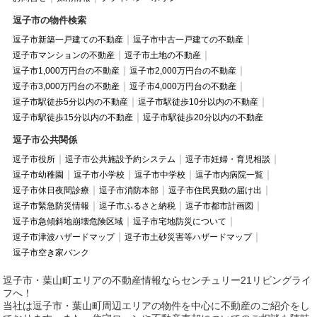
逗子市の物件検索
逗子市新築一戸建ての不動産
逗子市中古一戸建ての不動産
逗子市マンションの不動産
逗子市土地の不動産
逗子市1,000万円台の不動産
逗子市2,000万円台の不動産
逗子市3,000万円台の不動産
逗子市4,000万円台の不動産
逗子市駅徒歩5分以内の不動産
逗子市駅徒歩10分以内の不動産
逗子市駅徒歩15分以内の不動産
逗子市駅徒歩20分以内の不動産
逗子市公共関係
逗子市役所
逗子市公共施設予約システム
逗子市妊婦・育児相談
逗子市幼稚園
逗子市小学校
逗子市中学校
逗子市内病院一覧
逗子市休日夜間診療
逗子市消防本部
逗子市住民異動の届け出
逗子市緊急防災情報
逗子市ふるさと納税
逗子市都市計画図
逗子市急傾斜地崩壊危険区域
逗子市宅地防災について
逗子市津波ハザードマップ
逗子市土砂災害等ハザードマップ
逗子市空き家バンク
逗子市・葉山町エリアの不動産情報ならセンチュリー21リビングライ
フへ！
当社は逗子市・葉山町周辺エリアの物件を中心に不動産のご紹介をし