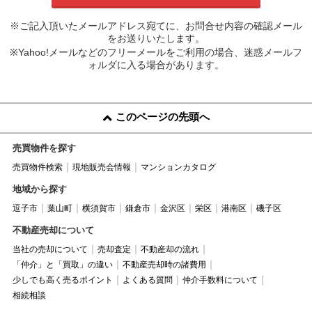
※ご記入頂いたメールアドレス宛てに、お問合せ内容の確認メール
をお送りいたします。
※Yahoo!メールなどのフリーメールをご利用の場合、迷惑メールフ
ォルダに入る場合があります。
このページの先頭へ
売買物件を探す
売買物件検索
現地販売会情報
マンションカタログ
地域から探す
逗子市
葉山町
横須賀市
鎌倉市
金沢区
栄区
港南区
磯子区
不動産売却について
当社の売却について
売却査定
不動産却の流れ
「仲介」と「買取」の違い
不動産売却時の諸費用
少しでも高く売るポイント
よくある質問
仲介手数料について
相続相談