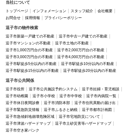
当社について
トップページ
インフォメーション
スタッフ紹介
会社概要
お問合せ
採用情報
プライバシーポリシー
逗子市の物件検索
逗子市新築一戸建ての不動産
逗子市中古一戸建ての不動産
逗子市マンションの不動産
逗子市土地の不動産
逗子市1,000万円台の不動産
逗子市2,000万円台の不動産
逗子市3,000万円台の不動産
逗子市4,000万円台の不動産
逗子市駅徒歩5分以内の不動産
逗子市駅徒歩10分以内の不動産
逗子市駅徒歩15分以内の不動産
逗子市駅徒歩20分以内の不動産
逗子市公共関係
逗子市役所
逗子市公共施設予約システム
逗子市妊婦・育児相談
逗子市幼稚園
逗子市小学校
逗子市中学校
逗子市内病院一覧
逗子市休日夜間診療
逗子市消防本部
逗子市住民異動の届け出
逗子市緊急防災情報
逗子市ふるさと納税
逗子市都市計画図
逗子市急傾斜地崩壊危険区域
逗子市宅地防災について
逗子市津波ハザードマップ
逗子市土砂災害等ハザードマップ
逗子市空き家バンク