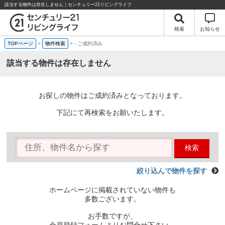
該当する物件は存在しません｜センチュリー21リビングライフ
検索
お知らせ
TOPページ
>
物件検索
>
-
ご成約済み
該当する物件は存在しません
お探しの物件はご成約済みとなっております。
下記にて再検索をお願いたします。
検索
絞り込んで物件を探す
ホームページに掲載されていない物件も
多数ございます。
お手数ですが、
会員登録フォームよりお問合せ下さい。