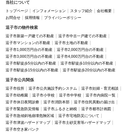
当社について
トップページ
インフォメーション
スタッフ紹介
会社概要
お問合せ
採用情報
プライバシーポリシー
逗子市の物件検索
逗子市新築一戸建ての不動産
逗子市中古一戸建ての不動産
逗子市マンションの不動産
逗子市土地の不動産
逗子市1,000万円台の不動産
逗子市2,000万円台の不動産
逗子市3,000万円台の不動産
逗子市4,000万円台の不動産
逗子市駅徒歩5分以内の不動産
逗子市駅徒歩10分以内の不動産
逗子市駅徒歩15分以内の不動産
逗子市駅徒歩20分以内の不動産
逗子市公共関係
逗子市役所
逗子市公共施設予約システム
逗子市妊婦・育児相談
逗子市幼稚園
逗子市小学校
逗子市中学校
逗子市内病院一覧
逗子市休日夜間診療
逗子市消防本部
逗子市住民異動の届け出
逗子市緊急防災情報
逗子市ふるさと納税
逗子市都市計画図
逗子市急傾斜地崩壊危険区域
逗子市宅地防災について
逗子市津波ハザードマップ
逗子市土砂災害等ハザードマップ
逗子市空き家バンク