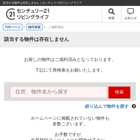
該当する物件は存在しません｜センチュリー21リビングライフ
検索
お知らせ
TOPページ
>
物件検索
>
-
ご成約済み
該当する物件は存在しません
お探しの物件はご成約済みとなっております。
下記にて再検索をお願いたします。
検索
絞り込んで物件を探す
ホームページに掲載されていない物件も
多数ございます。
お手数ですが、
会員登録フォームよりお問合せ下さい。