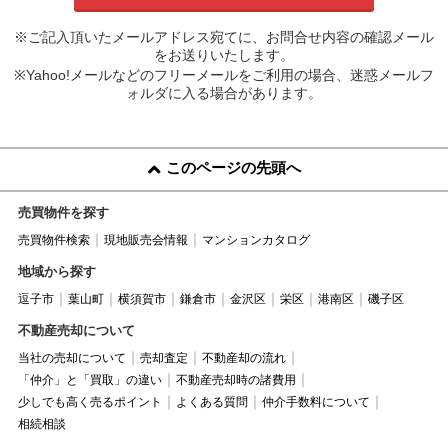
※ご記入頂いたメールアドレス宛てに、お問合せ内容の確認メール
をお送りいたします。
※Yahoo!メールなどのフリーメールをご利用の場合、迷惑メールフ
ォルダに入る場合があります。
このページの先頭へ
売買物件を探す
売買物件検索
現地販売会情報
マンションカタログ
地域から探す
逗子市
葉山町
横須賀市
鎌倉市
金沢区
栄区
港南区
磯子区
不動産売却について
当社の売却について
売却査定
不動産却の流れ
「仲介」と「買取」の違い
不動産売却時の諸費用
少しでも高く売るポイント
よくある質問
仲介手数料について
相続相談