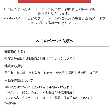
※ご記入頂いたメールアドレス宛てに、お問合せ内容の確認メール
をお送りいたします。
※Yahoo!メールなどのフリーメールをご利用の場合、迷惑メールフ
ォルダに入る場合があります。
このページの先頭へ
売買物件を探す
売買物件検索
現地販売会情報
マンションカタログ
地域から探す
逗子市
葉山町
横須賀市
鎌倉市
金沢区
栄区
港南区
磯子区
不動産売却について
当社の売却について
売却査定
不動産却の流れ
「仲介」と「買取」の違い
不動産売却時の諸費用
少しでも高く売るポイント
よくある質問
仲介手数料について
相続相談