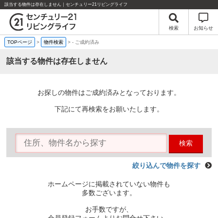
該当する物件は存在しません｜センチュリー21リビングライフ
検索
お知らせ
TOPページ
>
物件検索
>
-
ご成約済み
該当する物件は存在しません
お探しの物件はご成約済みとなっております。
下記にて再検索をお願いたします。
検索
絞り込んで物件を探す
ホームページに掲載されていない物件も
多数ございます。
お手数ですが、
会員登録フォームよりお問合せ下さい。