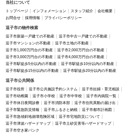
当社について
トップページ
インフォメーション
スタッフ紹介
会社概要
お問合せ
採用情報
プライバシーポリシー
逗子市の物件検索
逗子市新築一戸建ての不動産
逗子市中古一戸建ての不動産
逗子市マンションの不動産
逗子市土地の不動産
逗子市1,000万円台の不動産
逗子市2,000万円台の不動産
逗子市3,000万円台の不動産
逗子市4,000万円台の不動産
逗子市駅徒歩5分以内の不動産
逗子市駅徒歩10分以内の不動産
逗子市駅徒歩15分以内の不動産
逗子市駅徒歩20分以内の不動産
逗子市公共関係
逗子市役所
逗子市公共施設予約システム
逗子市妊婦・育児相談
逗子市幼稚園
逗子市小学校
逗子市中学校
逗子市内病院一覧
逗子市休日夜間診療
逗子市消防本部
逗子市住民異動の届け出
逗子市緊急防災情報
逗子市ふるさと納税
逗子市都市計画図
逗子市急傾斜地崩壊危険区域
逗子市宅地防災について
逗子市津波ハザードマップ
逗子市土砂災害等ハザードマップ
逗子市空き家バンク