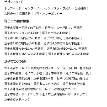
当社について
トップページ
インフォメーション
スタッフ紹介
会社概要
お問合せ
採用情報
プライバシーポリシー
逗子市の物件検索
逗子市新築一戸建ての不動産
逗子市中古一戸建ての不動産
逗子市マンションの不動産
逗子市土地の不動産
逗子市1,000万円台の不動産
逗子市2,000万円台の不動産
逗子市3,000万円台の不動産
逗子市4,000万円台の不動産
逗子市駅徒歩5分以内の不動産
逗子市駅徒歩10分以内の不動産
逗子市駅徒歩15分以内の不動産
逗子市駅徒歩20分以内の不動産
逗子市公共関係
逗子市役所
逗子市公共施設予約システム
逗子市妊婦・育児相談
逗子市幼稚園
逗子市小学校
逗子市中学校
逗子市内病院一覧
逗子市休日夜間診療
逗子市消防本部
逗子市住民異動の届け出
逗子市緊急防災情報
逗子市ふるさと納税
逗子市都市計画図
逗子市急傾斜地崩壊危険区域
逗子市宅地防災について
逗子市津波ハザードマップ
逗子市土砂災害等ハザードマップ
逗子市空き家バンク