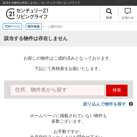
該当する物件は存在しません｜センチュリー21リビングライフ
検索
お知らせ
TOPページ
>
物件検索
>
-
ご成約済み
該当する物件は存在しません
お探しの物件はご成約済みとなっております。
下記にて再検索をお願いたします。
検索
絞り込んで物件を探す
ホームページに掲載されていない物件も
多数ございます。
お手数ですが、
会員登録フォームよりお問合せ下さい。