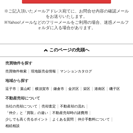
※ご記入頂いたメールアドレス宛てに、お問合せ内容の確認メール
をお送りいたします。
※Yahoo!メールなどのフリーメールをご利用の場合、迷惑メールフ
ォルダに入る場合があります。
このページの先頭へ
売買物件を探す
売買物件検索
現地販売会情報
マンションカタログ
地域から探す
逗子市
葉山町
横須賀市
鎌倉市
金沢区
栄区
港南区
磯子区
不動産売却について
当社の売却について
売却査定
不動産却の流れ
「仲介」と「買取」の違い
不動産売却時の諸費用
少しでも高く売るポイント
よくある質問
仲介手数料について
相続相談