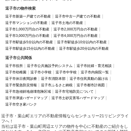
逗子市の物件検索
逗子市新築一戸建ての不動産
逗子市中古一戸建ての不動産
逗子市マンションの不動産
逗子市土地の不動産
逗子市1,000万円台の不動産
逗子市2,000万円台の不動産
逗子市3,000万円台の不動産
逗子市4,000万円台の不動産
逗子市駅徒歩5分以内の不動産
逗子市駅徒歩10分以内の不動産
逗子市駅徒歩15分以内の不動産
逗子市駅徒歩20分以内の不動産
逗子市公共関係
逗子市役所
逗子市公共施設予約システム
逗子市妊婦・育児相談
逗子市幼稚園
逗子市小学校
逗子市中学校
逗子市内病院一覧
逗子市休日夜間診療
逗子市消防本部
逗子市住民異動の届け出
逗子市緊急防災情報
逗子市ふるさと納税
逗子市都市計画図
逗子市急傾斜地崩壊危険区域
逗子市宅地防災について
逗子市津波ハザードマップ
逗子市土砂災害等ハザードマップ
逗子市空き家バンク
逗子市・葉山町エリアの不動産情報ならセンチュリー21リビングライ
フへ！
当社は逗子市・葉山町周辺エリアの物件を中心に不動産のご紹介をし