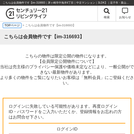
こちらは会員物件です【im-316693｜茅ヶ崎市中海岸4丁目｜中古マンション｜3LDK】｜逗子市・葉山町・湘南エリアの不動産のことならセンチュリー21リビングライフにお任せください！
検索
お知らせ
TOPページ
> こちらは会員物件です【im-316693】
こちらは会員物件です【im-316693】
こちらの物件は限定公開の物件になります。
【会員限定公開物件について】
当社は売主様のプライバシー保護や価格未定などにより、一般公開がで
きない最新物件があります。
より多くの物件をご覧になりたいお客様は「無料会員」にご登録くださ
い。
ログインに失敗している可能性があります。再度ログイン
ID・パスワードをご入力いただくか、登録情報をお忘れの方
はお問合せ下さい。
ログインID