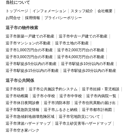
当社について
トップページ
インフォメーション
スタッフ紹介
会社概要
お問合せ
採用情報
プライバシーポリシー
逗子市の物件検索
逗子市新築一戸建ての不動産
逗子市中古一戸建ての不動産
逗子市マンションの不動産
逗子市土地の不動産
逗子市1,000万円台の不動産
逗子市2,000万円台の不動産
逗子市3,000万円台の不動産
逗子市4,000万円台の不動産
逗子市駅徒歩5分以内の不動産
逗子市駅徒歩10分以内の不動産
逗子市駅徒歩15分以内の不動産
逗子市駅徒歩20分以内の不動産
逗子市公共関係
逗子市役所
逗子市公共施設予約システム
逗子市妊婦・育児相談
逗子市幼稚園
逗子市小学校
逗子市中学校
逗子市内病院一覧
逗子市休日夜間診療
逗子市消防本部
逗子市住民異動の届け出
逗子市緊急防災情報
逗子市ふるさと納税
逗子市都市計画図
逗子市急傾斜地崩壊危険区域
逗子市宅地防災について
逗子市津波ハザードマップ
逗子市土砂災害等ハザードマップ
逗子市空き家バンク