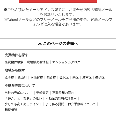
※ご記入頂いたメールアドレス宛てに、お問合せ内容の確認メール
をお送りいたします。
※Yahoo!メールなどのフリーメールをご利用の場合、迷惑メールフ
ォルダに入る場合があります。
このページの先頭へ
売買物件を探す
売買物件検索
現地販売会情報
マンションカタログ
地域から探す
逗子市
葉山町
横須賀市
鎌倉市
金沢区
栄区
港南区
磯子区
不動産売却について
当社の売却について
売却査定
不動産却の流れ
「仲介」と「買取」の違い
不動産売却時の諸費用
少しでも高く売るポイント
よくある質問
仲介手数料について
相続相談