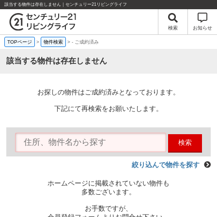
該当する物件は存在しません｜センチュリー21リビングライフ
検索
お知らせ
TOPページ
>
物件検索
>
-
ご成約済み
該当する物件は存在しません
お探しの物件はご成約済みとなっております。
下記にて再検索をお願いたします。
検索
絞り込んで物件を探す
ホームページに掲載されていない物件も
多数ございます。
お手数ですが、
会員登録フォームよりお問合せ下さい。