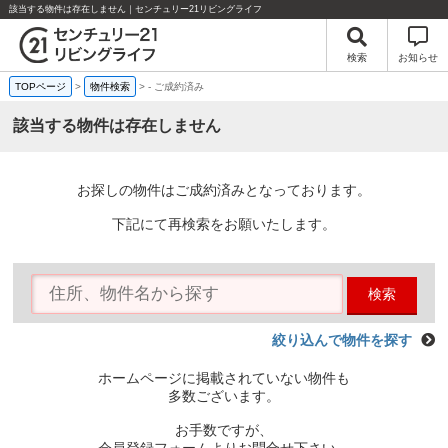
該当する物件は存在しません｜センチュリー21リビングライフ
検索
お知らせ
TOPページ
>
物件検索
>
-
ご成約済み
該当する物件は存在しません
お探しの物件はご成約済みとなっております。
下記にて再検索をお願いたします。
検索
絞り込んで物件を探す
ホームページに掲載されていない物件も
多数ございます。
お手数ですが、
会員登録フォームよりお問合せ下さい。