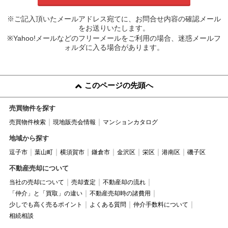
※ご記入頂いたメールアドレス宛てに、お問合せ内容の確認メール
をお送りいたします。
※Yahoo!メールなどのフリーメールをご利用の場合、迷惑メールフ
ォルダに入る場合があります。
このページの先頭へ
売買物件を探す
売買物件検索
現地販売会情報
マンションカタログ
地域から探す
逗子市
葉山町
横須賀市
鎌倉市
金沢区
栄区
港南区
磯子区
不動産売却について
当社の売却について
売却査定
不動産却の流れ
「仲介」と「買取」の違い
不動産売却時の諸費用
少しでも高く売るポイント
よくある質問
仲介手数料について
相続相談