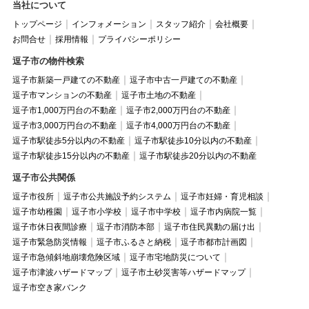
当社について
トップページ
インフォメーション
スタッフ紹介
会社概要
お問合せ
採用情報
プライバシーポリシー
逗子市の物件検索
逗子市新築一戸建ての不動産
逗子市中古一戸建ての不動産
逗子市マンションの不動産
逗子市土地の不動産
逗子市1,000万円台の不動産
逗子市2,000万円台の不動産
逗子市3,000万円台の不動産
逗子市4,000万円台の不動産
逗子市駅徒歩5分以内の不動産
逗子市駅徒歩10分以内の不動産
逗子市駅徒歩15分以内の不動産
逗子市駅徒歩20分以内の不動産
逗子市公共関係
逗子市役所
逗子市公共施設予約システム
逗子市妊婦・育児相談
逗子市幼稚園
逗子市小学校
逗子市中学校
逗子市内病院一覧
逗子市休日夜間診療
逗子市消防本部
逗子市住民異動の届け出
逗子市緊急防災情報
逗子市ふるさと納税
逗子市都市計画図
逗子市急傾斜地崩壊危険区域
逗子市宅地防災について
逗子市津波ハザードマップ
逗子市土砂災害等ハザードマップ
逗子市空き家バンク