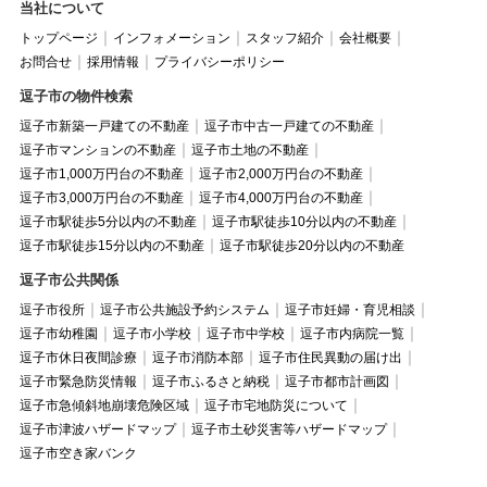
当社について
トップページ
インフォメーション
スタッフ紹介
会社概要
お問合せ
採用情報
プライバシーポリシー
逗子市の物件検索
逗子市新築一戸建ての不動産
逗子市中古一戸建ての不動産
逗子市マンションの不動産
逗子市土地の不動産
逗子市1,000万円台の不動産
逗子市2,000万円台の不動産
逗子市3,000万円台の不動産
逗子市4,000万円台の不動産
逗子市駅徒歩5分以内の不動産
逗子市駅徒歩10分以内の不動産
逗子市駅徒歩15分以内の不動産
逗子市駅徒歩20分以内の不動産
逗子市公共関係
逗子市役所
逗子市公共施設予約システム
逗子市妊婦・育児相談
逗子市幼稚園
逗子市小学校
逗子市中学校
逗子市内病院一覧
逗子市休日夜間診療
逗子市消防本部
逗子市住民異動の届け出
逗子市緊急防災情報
逗子市ふるさと納税
逗子市都市計画図
逗子市急傾斜地崩壊危険区域
逗子市宅地防災について
逗子市津波ハザードマップ
逗子市土砂災害等ハザードマップ
逗子市空き家バンク