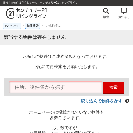
該当する物件は存在しません｜センチュリー21リビングライフ
検索
お知らせ
TOPページ
>
物件検索
>
-
ご成約済み
該当する物件は存在しません
お探しの物件はご成約済みとなっております。
下記にて再検索をお願いたします。
検索
絞り込んで物件を探す
ホームページに掲載されていない物件も
多数ございます。
お手数ですが、
会員登録フォームよりお問合せ下さい。