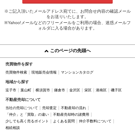
※ご記入頂いたメールアドレス宛てに、お問合せ内容の確認メール
をお送りいたします。
※Yahoo!メールなどのフリーメールをご利用の場合、迷惑メールフ
ォルダに入る場合があります。
このページの先頭へ
売買物件を探す
売買物件検索
現地販売会情報
マンションカタログ
地域から探す
逗子市
葉山町
横須賀市
鎌倉市
金沢区
栄区
港南区
磯子区
不動産売却について
当社の売却について
売却査定
不動産却の流れ
「仲介」と「買取」の違い
不動産売却時の諸費用
少しでも高く売るポイント
よくある質問
仲介手数料について
相続相談