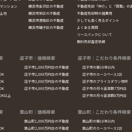
マンション
横浜市金沢区の不動産
不動産売却「仲介」と「買取」の
土地
横浜市栄区の不動産
不動産売却時の諸費用
横浜市港南区の不動産
少しでも高く売るポイント
横浜市磯子区の不動産
よくある質問
リースバックについて
無料売却査定依頼
索
逗子市｜価格検索
逗子市｜こだわり条件検索
逗子市1,000万円台の不動産
逗子市の築10年以内
DK
逗子市2,000万円台の不動産
逗子市のカースペース2台
DK
逗子市3,000万円台の不動産
逗子市のプライスダウン物件
DK
逗子市4,000万円台の不動産
逗子市の月々返済額7万円台
LDK以上
逗子市の月々返済額8万円台
索
葉山町｜価格検索
葉山町｜こだわり条件検索
葉山町1,000万円台の不動産
葉山町の築10年以内
DK
葉山町2,000万円台の不動産
葉山町のカースペース2台