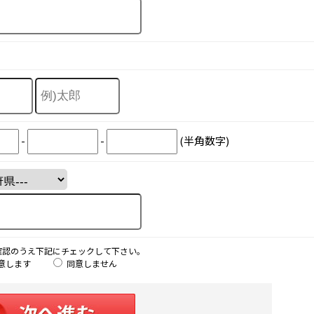
-
-
(半角数字)
確認のうえ下記にチェックして下さい。
意します
同意しません