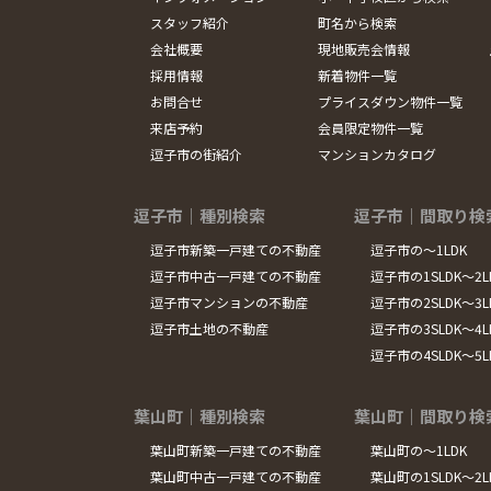
スタッフ紹介
町名から検索
会社概要
現地販売会情報
採用情報
新着物件一覧
お問合せ
プライスダウン物件一覧
来店予約
会員限定物件一覧
逗子市の街紹介
マンションカタログ
逗子市｜種別検索
逗子市｜間取り検
逗子市新築一戸建ての不動産
逗子市の～1LDK
逗子市中古一戸建ての不動産
逗子市の1SLDK～2L
逗子市マンションの不動産
逗子市の2SLDK～3L
逗子市土地の不動産
逗子市の3SLDK～4L
逗子市の4SLDK～5
葉山町｜種別検索
葉山町｜間取り検
葉山町新築一戸建ての不動産
葉山町の～1LDK
葉山町中古一戸建ての不動産
葉山町の1SLDK～2L