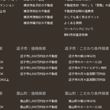
マンション
横浜市金沢区の不動産
不動産売却「仲介」と「買取」の
土地
横浜市栄区の不動産
不動産売却時の諸費用
横浜市港南区の不動産
少しでも高く売るポイント
横浜市磯子区の不動産
よくある質問
リースバックについて
無料売却査定依頼
索
逗子市｜価格検索
逗子市｜こだわり条件検索
逗子市1,000万円台の不動産
逗子市の築10年以内
DK
逗子市2,000万円台の不動産
逗子市のカースペース2台
DK
逗子市3,000万円台の不動産
逗子市のプライスダウン物件
DK
逗子市4,000万円台の不動産
逗子市の月々返済額7万円台
LDK以上
逗子市の月々返済額8万円台
索
葉山町｜価格検索
葉山町｜こだわり条件検索
葉山町1,000万円台の不動産
葉山町の築10年以内
DK
葉山町2,000万円台の不動産
葉山町のカースペース2台