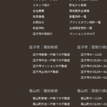
スタッフ紹介
町名から検索
会社概要
現地販売会情報
採用情報
新着物件一覧
お問合せ
プライスダウン物件一覧
来店予約
会員限定物件一覧
逗子市の街紹介
マンションカタログ
逗子市｜種別検索
逗子市｜間取り検
逗子市新築一戸建ての不動産
逗子市の～1LDK
逗子市中古一戸建ての不動産
逗子市の1SLDK～2L
逗子市マンションの不動産
逗子市の2SLDK～3L
逗子市土地の不動産
逗子市の3SLDK～4L
逗子市の4SLDK～5
葉山町｜種別検索
葉山町｜間取り検
葉山町新築一戸建ての不動産
葉山町の～1LDK
葉山町中古一戸建ての不動産
葉山町の1SLDK～2L