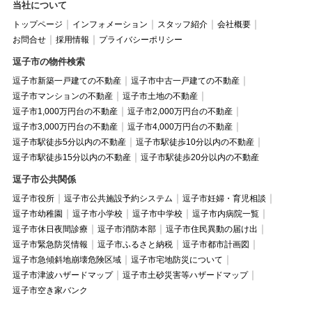
当社について
トップページ
インフォメーション
スタッフ紹介
会社概要
お問合せ
採用情報
プライバシーポリシー
逗子市の物件検索
逗子市新築一戸建ての不動産
逗子市中古一戸建ての不動産
逗子市マンションの不動産
逗子市土地の不動産
逗子市1,000万円台の不動産
逗子市2,000万円台の不動産
逗子市3,000万円台の不動産
逗子市4,000万円台の不動産
逗子市駅徒歩5分以内の不動産
逗子市駅徒歩10分以内の不動産
逗子市駅徒歩15分以内の不動産
逗子市駅徒歩20分以内の不動産
逗子市公共関係
逗子市役所
逗子市公共施設予約システム
逗子市妊婦・育児相談
逗子市幼稚園
逗子市小学校
逗子市中学校
逗子市内病院一覧
逗子市休日夜間診療
逗子市消防本部
逗子市住民異動の届け出
逗子市緊急防災情報
逗子市ふるさと納税
逗子市都市計画図
逗子市急傾斜地崩壊危険区域
逗子市宅地防災について
逗子市津波ハザードマップ
逗子市土砂災害等ハザードマップ
逗子市空き家バンク