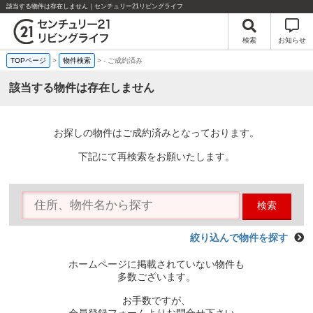
該当する物件は存在しません｜センチュリー21リビングライフ
検索
お知らせ
TOPページ
>
物件検索
>
-
ご成約済み
該当する物件は存在しません
お探しの物件はご成約済みとなっております。
下記にて再検索をお願いたします。
検索
絞り込んで物件を探す
ホームページに掲載されていない物件も
多数ございます。
お手数ですが、
会員登録フォームよりお問合せ下さい。