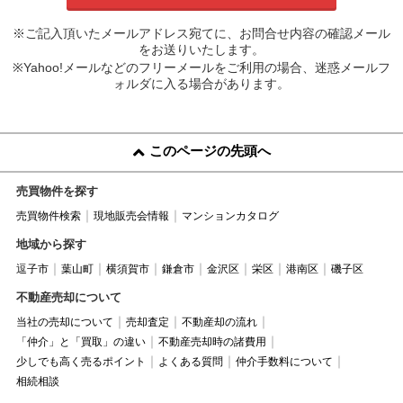
※ご記入頂いたメールアドレス宛てに、お問合せ内容の確認メール
をお送りいたします。
※Yahoo!メールなどのフリーメールをご利用の場合、迷惑メールフ
ォルダに入る場合があります。
このページの先頭へ
売買物件を探す
売買物件検索
現地販売会情報
マンションカタログ
地域から探す
逗子市
葉山町
横須賀市
鎌倉市
金沢区
栄区
港南区
磯子区
不動産売却について
当社の売却について
売却査定
不動産却の流れ
「仲介」と「買取」の違い
不動産売却時の諸費用
少しでも高く売るポイント
よくある質問
仲介手数料について
相続相談