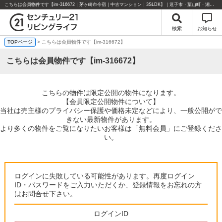
こちらは会員物件です【im-316672｜茅ヶ崎市今宿｜中古マンション｜3SLDK】｜逗子市・葉山町・湘南エリアの不動産のことならセンチュリー21リビングライフにお任せください！
検索
お知らせ
TOPページ
> こちらは会員物件です【im-316672】
こちらは会員物件です【im-316672】
こちらの物件は限定公開の物件になります。
【会員限定公開物件について】
当社は売主様のプライバシー保護や価格未定などにより、一般公開がで
きない最新物件があります。
より多くの物件をご覧になりたいお客様は「無料会員」にご登録くださ
い。
ログインに失敗している可能性があります。再度ログイン
ID・パスワードをご入力いただくか、登録情報をお忘れの方
はお問合せ下さい。
ログインID