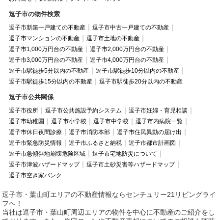
逗子市の物件検索
逗子市新築一戸建ての不動産
逗子市中古一戸建ての不動産
逗子市マンションの不動産
逗子市土地の不動産
逗子市1,000万円台の不動産
逗子市2,000万円台の不動産
逗子市3,000万円台の不動産
逗子市4,000万円台の不動産
逗子市駅徒歩5分以内の不動産
逗子市駅徒歩10分以内の不動産
逗子市駅徒歩15分以内の不動産
逗子市駅徒歩20分以内の不動産
逗子市公共関係
逗子市役所
逗子市公共施設予約システム
逗子市妊婦・育児相談
逗子市幼稚園
逗子市小学校
逗子市中学校
逗子市内病院一覧
逗子市休日夜間診療
逗子市消防本部
逗子市住民異動の届け出
逗子市緊急防災情報
逗子市ふるさと納税
逗子市都市計画図
逗子市急傾斜地崩壊危険区域
逗子市宅地防災について
逗子市津波ハザードマップ
逗子市土砂災害等ハザードマップ
逗子市空き家バンク
逗子市・葉山町エリアの不動産情報ならセンチュリー21リビングライ
フへ！
当社は逗子市・葉山町周辺エリアの物件を中心に不動産のご紹介をし