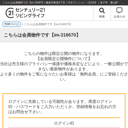
こちらは会員物件です【im-316670｜鎌倉市梶原2丁目｜中古マンション｜2LDK】｜逗子市・葉山町・湘南エリアの不動産のことならセンチュリー21リビングライフにお任せください！
検索
お知らせ
TOPページ
> こちらは会員物件です【im-316670】
こちらは会員物件です【im-316670】
こちらの物件は限定公開の物件になります。
【会員限定公開物件について】
当社は売主様のプライバシー保護や価格未定などにより、一般公開がで
きない最新物件があります。
より多くの物件をご覧になりたいお客様は「無料会員」にご登録くださ
い。
ログインに失敗している可能性があります。再度ログイン
ID・パスワードをご入力いただくか、登録情報をお忘れの方
はお問合せ下さい。
ログインID