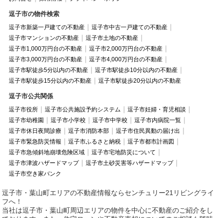
逗子市の物件検索
逗子市新築一戸建ての不動産
逗子市中古一戸建ての不動産
逗子市マンションの不動産
逗子市土地の不動産
逗子市1,000万円台の不動産
逗子市2,000万円台の不動産
逗子市3,000万円台の不動産
逗子市4,000万円台の不動産
逗子市駅徒歩5分以内の不動産
逗子市駅徒歩10分以内の不動産
逗子市駅徒歩15分以内の不動産
逗子市駅徒歩20分以内の不動産
逗子市公共関係
逗子市役所
逗子市公共施設予約システム
逗子市妊婦・育児相談
逗子市幼稚園
逗子市小学校
逗子市中学校
逗子市内病院一覧
逗子市休日夜間診療
逗子市消防本部
逗子市住民異動の届け出
逗子市緊急防災情報
逗子市ふるさと納税
逗子市都市計画図
逗子市急傾斜地崩壊危険区域
逗子市宅地防災について
逗子市津波ハザードマップ
逗子市土砂災害等ハザードマップ
逗子市空き家バンク
逗子市・葉山町エリアの不動産情報ならセンチュリー21リビングライ
フへ！
当社は逗子市・葉山町周辺エリアの物件を中心に不動産のご紹介をし