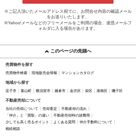
※ご記入頂いたメールアドレス宛てに、お問合せ内容の確認メール
をお送りいたします。
※Yahoo!メールなどのフリーメールをご利用の場合、迷惑メールフ
ォルダに入る場合があります。
このページの先頭へ
売買物件を探す
売買物件検索
現地販売会情報
マンションカタログ
地域から探す
逗子市
葉山町
横須賀市
鎌倉市
金沢区
栄区
港南区
磯子区
不動産売却について
当社の売却について
売却査定
不動産却の流れ
「仲介」と「買取」の違い
不動産売却時の諸費用
少しでも高く売るポイント
よくある質問
仲介手数料について
相続相談