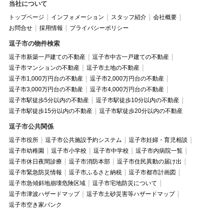
当社について
トップページ
インフォメーション
スタッフ紹介
会社概要
お問合せ
採用情報
プライバシーポリシー
逗子市の物件検索
逗子市新築一戸建ての不動産
逗子市中古一戸建ての不動産
逗子市マンションの不動産
逗子市土地の不動産
逗子市1,000万円台の不動産
逗子市2,000万円台の不動産
逗子市3,000万円台の不動産
逗子市4,000万円台の不動産
逗子市駅徒歩5分以内の不動産
逗子市駅徒歩10分以内の不動産
逗子市駅徒歩15分以内の不動産
逗子市駅徒歩20分以内の不動産
逗子市公共関係
逗子市役所
逗子市公共施設予約システム
逗子市妊婦・育児相談
逗子市幼稚園
逗子市小学校
逗子市中学校
逗子市内病院一覧
逗子市休日夜間診療
逗子市消防本部
逗子市住民異動の届け出
逗子市緊急防災情報
逗子市ふるさと納税
逗子市都市計画図
逗子市急傾斜地崩壊危険区域
逗子市宅地防災について
逗子市津波ハザードマップ
逗子市土砂災害等ハザードマップ
逗子市空き家バンク