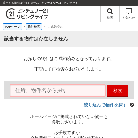
該当する物件は存在しません｜センチュリー21リビングライフ
検索
お知らせ
TOPページ
>
物件検索
>
-
ご成約済み
該当する物件は存在しません
お探しの物件はご成約済みとなっております。
下記にて再検索をお願いたします。
検索
絞り込んで物件を探す
ホームページに掲載されていない物件も
多数ございます。
お手数ですが、
会員登録フォームよりお問合せ下さい。