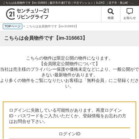
こちらは会員物件です【im-316663｜藤沢市片瀬3丁目｜中古マンション｜1LDK】｜逗子市・葉山町・湘南エリアの不動産のことならセンチュリー21リビングライフにお任せください！
検索
お知らせ
TOPページ
> こちらは会員物件です【im-316663】
こちらは会員物件です【im-316663】
こちらの物件は限定公開の物件になります。
【会員限定公開物件について】
当社は売主様のプライバシー保護や価格未定などにより、一般公開がで
きない最新物件があります。
より多くの物件をご覧になりたいお客様は「無料会員」にご登録くださ
い。
ログインに失敗している可能性があります。再度ログイン
ID・パスワードをご入力いただくか、登録情報をお忘れの方
はお問合せ下さい。
ログインID