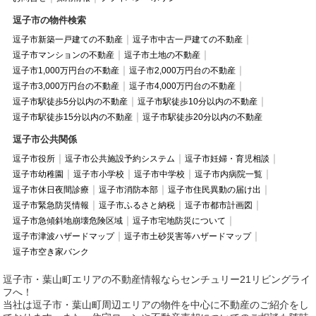
逗子市の物件検索
逗子市新築一戸建ての不動産
逗子市中古一戸建ての不動産
逗子市マンションの不動産
逗子市土地の不動産
逗子市1,000万円台の不動産
逗子市2,000万円台の不動産
逗子市3,000万円台の不動産
逗子市4,000万円台の不動産
逗子市駅徒歩5分以内の不動産
逗子市駅徒歩10分以内の不動産
逗子市駅徒歩15分以内の不動産
逗子市駅徒歩20分以内の不動産
逗子市公共関係
逗子市役所
逗子市公共施設予約システム
逗子市妊婦・育児相談
逗子市幼稚園
逗子市小学校
逗子市中学校
逗子市内病院一覧
逗子市休日夜間診療
逗子市消防本部
逗子市住民異動の届け出
逗子市緊急防災情報
逗子市ふるさと納税
逗子市都市計画図
逗子市急傾斜地崩壊危険区域
逗子市宅地防災について
逗子市津波ハザードマップ
逗子市土砂災害等ハザードマップ
逗子市空き家バンク
逗子市・葉山町エリアの不動産情報ならセンチュリー21リビングライ
フへ！
当社は逗子市・葉山町周辺エリアの物件を中心に不動産のご紹介をし