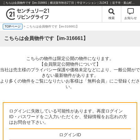
こちらは会員物件です【im-316661｜横須賀市秋谷2丁目｜中古マンション｜2LDK】｜逗子市・葉山町・湘南エリアの不動産のことならセンチュリー21リビングライフにお任せください！
検索
お知らせ
TOPページ
> こちらは会員物件です【im-316661】
こちらは会員物件です【im-316661】
こちらの物件は限定公開の物件になります。
【会員限定公開物件について】
当社は売主様のプライバシー保護や価格未定などにより、一般公開がで
きない最新物件があります。
より多くの物件をご覧になりたいお客様は「無料会員」にご登録くださ
い。
ログインに失敗している可能性があります。再度ログイン
ID・パスワードをご入力いただくか、登録情報をお忘れの方
はお問合せ下さい。
ログインID