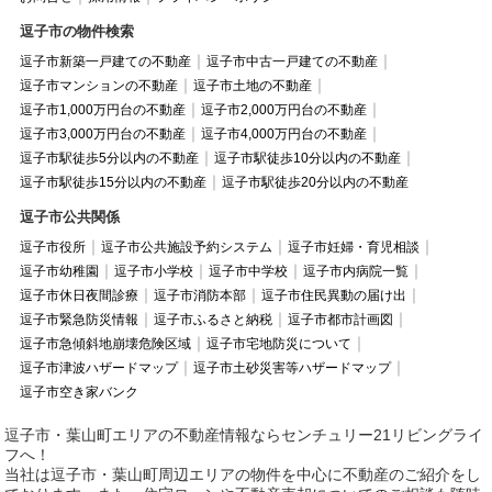
逗子市の物件検索
逗子市新築一戸建ての不動産
逗子市中古一戸建ての不動産
逗子市マンションの不動産
逗子市土地の不動産
逗子市1,000万円台の不動産
逗子市2,000万円台の不動産
逗子市3,000万円台の不動産
逗子市4,000万円台の不動産
逗子市駅徒歩5分以内の不動産
逗子市駅徒歩10分以内の不動産
逗子市駅徒歩15分以内の不動産
逗子市駅徒歩20分以内の不動産
逗子市公共関係
逗子市役所
逗子市公共施設予約システム
逗子市妊婦・育児相談
逗子市幼稚園
逗子市小学校
逗子市中学校
逗子市内病院一覧
逗子市休日夜間診療
逗子市消防本部
逗子市住民異動の届け出
逗子市緊急防災情報
逗子市ふるさと納税
逗子市都市計画図
逗子市急傾斜地崩壊危険区域
逗子市宅地防災について
逗子市津波ハザードマップ
逗子市土砂災害等ハザードマップ
逗子市空き家バンク
逗子市・葉山町エリアの不動産情報ならセンチュリー21リビングライ
フへ！
当社は逗子市・葉山町周辺エリアの物件を中心に不動産のご紹介をし