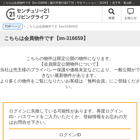
こちらは会員物件です【im-316659｜藤沢市善行坂2丁目｜中古マンション｜3LDK】｜逗子市・葉山町・湘南エリアの不動産のことならセンチュリー21リビングライフにお任せください！
検索
お知らせ
TOPページ
> こちらは会員物件です【im-316659】
こちらは会員物件です【im-316659】
こちらの物件は限定公開の物件になります。
【会員限定公開物件について】
当社は売主様のプライバシー保護や価格未定などにより、一般公開がで
きない最新物件があります。
より多くの物件をご覧になりたいお客様は「無料会員」にご登録くださ
い。
ログインに失敗している可能性があります。再度ログイン
ID・パスワードをご入力いただくか、登録情報をお忘れの方
はお問合せ下さい。
ログインID