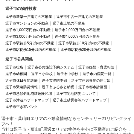
逗子市の物件検索
逗子市新築一戸建ての不動産
逗子市中古一戸建ての不動産
逗子市マンションの不動産
逗子市土地の不動産
逗子市1,000万円台の不動産
逗子市2,000万円台の不動産
逗子市3,000万円台の不動産
逗子市4,000万円台の不動産
逗子市駅徒歩5分以内の不動産
逗子市駅徒歩10分以内の不動産
逗子市駅徒歩15分以内の不動産
逗子市駅徒歩20分以内の不動産
逗子市公共関係
逗子市役所
逗子市公共施設予約システム
逗子市妊婦・育児相談
逗子市幼稚園
逗子市小学校
逗子市中学校
逗子市内病院一覧
逗子市休日夜間診療
逗子市消防本部
逗子市住民異動の届け出
逗子市緊急防災情報
逗子市ふるさと納税
逗子市都市計画図
逗子市急傾斜地崩壊危険区域
逗子市宅地防災について
逗子市津波ハザードマップ
逗子市土砂災害等ハザードマップ
逗子市空き家バンク
逗子市・葉山町エリアの不動産情報ならセンチュリー21リビングライ
フへ！
当社は逗子市・葉山町周辺エリアの物件を中心に不動産のご紹介をし