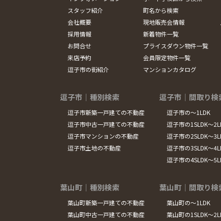
スタッフ紹介
町名から検索
会社概要
現地販売会情報
採用情報
新着物件一覧
お問合せ
プライスダウン物件一覧
来店予約
会員限定物件一覧
逗子市の街紹介
マンションカタログ
逗子市｜種別検索
逗子市｜間取り検
逗子市新築一戸建ての不動産
逗子市の～1LDK
逗子市中古一戸建ての不動産
逗子市の1SLDK～2L
逗子市マンションの不動産
逗子市の2SLDK～3L
逗子市土地の不動産
逗子市の3SLDK～4L
逗子市の4SLDK～5
葉山町｜種別検索
葉山町｜間取り検
葉山町新築一戸建ての不動産
葉山町の～1LDK
葉山町中古一戸建ての不動産
葉山町の1SLDK～2L