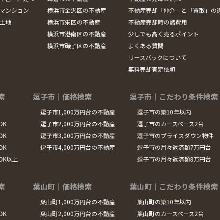
マンション
横浜市金沢区の不動産
不動産売却「仲介」と「買取」の
土地
横浜市栄区の不動産
不動産売却時の諸費用
横浜市港南区の不動産
少しでも高く売るポイント
横浜市磯子区の不動産
よくある質問
リースバックについて
無料売却査定依頼
索
逗子市｜価格検索
逗子市｜こだわり条件検索
逗子市1,000万円台の不動産
逗子市の築10年以内
DK
逗子市2,000万円台の不動産
逗子市のカースペース2台
DK
逗子市3,000万円台の不動産
逗子市のプライスダウン物件
DK
逗子市4,000万円台の不動産
逗子市の月々返済額7万円台
LDK以上
逗子市の月々返済額8万円台
索
葉山町｜価格検索
葉山町｜こだわり条件検索
葉山町1,000万円台の不動産
葉山町の築10年以内
DK
葉山町2,000万円台の不動産
葉山町のカースペース2台