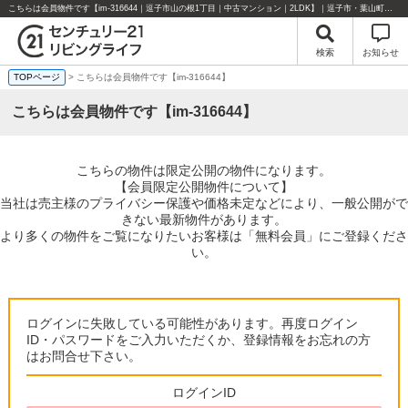
こちらは会員物件です【im-316644｜逗子市山の根1丁目｜中古マンション｜2LDK】｜逗子市・葉山町・湘南エリアの不動産のことならセンチュリー21リビングライフにお任せください！
検索
お知らせ
TOPページ
> こちらは会員物件です【im-316644】
こちらは会員物件です【im-316644】
こちらの物件は限定公開の物件になります。
【会員限定公開物件について】
当社は売主様のプライバシー保護や価格未定などにより、一般公開がで
きない最新物件があります。
より多くの物件をご覧になりたいお客様は「無料会員」にご登録くださ
い。
ログインに失敗している可能性があります。再度ログイン
ID・パスワードをご入力いただくか、登録情報をお忘れの方
はお問合せ下さい。
ログインID