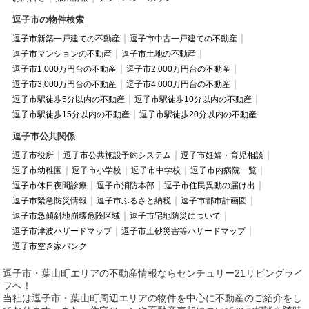
逗子市の物件検索
逗子市新築一戸建ての不動産
逗子市中古一戸建ての不動産
逗子市マンションの不動産
逗子市土地の不動産
逗子市1,000万円台の不動産
逗子市2,000万円台の不動産
逗子市3,000万円台の不動産
逗子市4,000万円台の不動産
逗子市駅徒歩5分以内の不動産
逗子市駅徒歩10分以内の不動産
逗子市駅徒歩15分以内の不動産
逗子市駅徒歩20分以内の不動産
逗子市公共関係
逗子市役所
逗子市公共施設予約システム
逗子市妊婦・育児相談
逗子市幼稚園
逗子市小学校
逗子市中学校
逗子市内病院一覧
逗子市休日夜間診療
逗子市消防本部
逗子市住民異動の届け出
逗子市緊急防災情報
逗子市ふるさと納税
逗子市都市計画図
逗子市急傾斜地崩壊危険区域
逗子市宅地防災について
逗子市津波ハザードマップ
逗子市土砂災害等ハザードマップ
逗子市空き家バンク
逗子市・葉山町エリアの不動産情報ならセンチュリー21リビングライ
フへ！
当社は逗子市・葉山町周辺エリアの物件を中心に不動産のご紹介をし