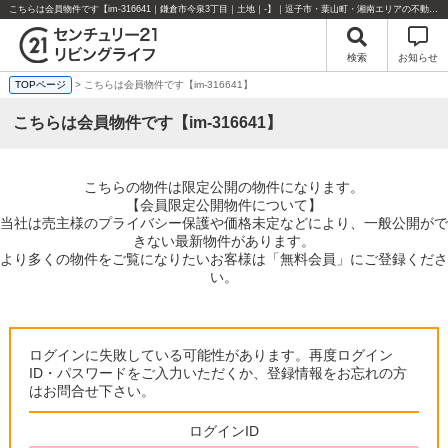
こちらは会員物件です【im-316641｜鎌倉市今泉3丁目｜土地｜-】｜逗子市・葉山町・湘南エリアの不動産のことならセンチュリー21リビングライフにお任せください！
検索
お知らせ
TOPページ
> こちらは会員物件です【im-316641】
こちらは会員物件です【im-316641】
こちらの物件は限定公開の物件になります。
【会員限定公開物件について】
当社は売主様のプライバシー保護や価格未定などにより、一般公開がで
きない最新物件があります。
より多くの物件をご覧になりたいお客様は「無料会員」にご登録くださ
い。
ログインに失敗している可能性があります。再度ログイン
ID・パスワードをご入力いただくか、登録情報をお忘れの方
はお問合せ下さい。
ログインID