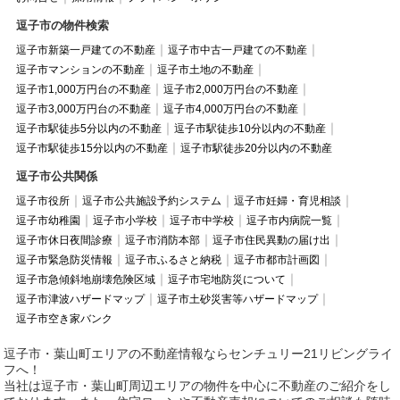
逗子市の物件検索
逗子市新築一戸建ての不動産
逗子市中古一戸建ての不動産
逗子市マンションの不動産
逗子市土地の不動産
逗子市1,000万円台の不動産
逗子市2,000万円台の不動産
逗子市3,000万円台の不動産
逗子市4,000万円台の不動産
逗子市駅徒歩5分以内の不動産
逗子市駅徒歩10分以内の不動産
逗子市駅徒歩15分以内の不動産
逗子市駅徒歩20分以内の不動産
逗子市公共関係
逗子市役所
逗子市公共施設予約システム
逗子市妊婦・育児相談
逗子市幼稚園
逗子市小学校
逗子市中学校
逗子市内病院一覧
逗子市休日夜間診療
逗子市消防本部
逗子市住民異動の届け出
逗子市緊急防災情報
逗子市ふるさと納税
逗子市都市計画図
逗子市急傾斜地崩壊危険区域
逗子市宅地防災について
逗子市津波ハザードマップ
逗子市土砂災害等ハザードマップ
逗子市空き家バンク
逗子市・葉山町エリアの不動産情報ならセンチュリー21リビングライ
フへ！
当社は逗子市・葉山町周辺エリアの物件を中心に不動産のご紹介をし