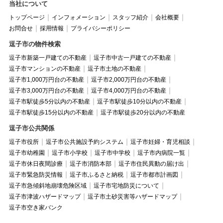
当社について
トップページ
インフォメーション
スタッフ紹介
会社概要
お問合せ
採用情報
プライバシーポリシー
逗子市の物件検索
逗子市新築一戸建ての不動産
逗子市中古一戸建ての不動産
逗子市マンションの不動産
逗子市土地の不動産
逗子市1,000万円台の不動産
逗子市2,000万円台の不動産
逗子市3,000万円台の不動産
逗子市4,000万円台の不動産
逗子市駅徒歩5分以内の不動産
逗子市駅徒歩10分以内の不動産
逗子市駅徒歩15分以内の不動産
逗子市駅徒歩20分以内の不動産
逗子市公共関係
逗子市役所
逗子市公共施設予約システム
逗子市妊婦・育児相談
逗子市幼稚園
逗子市小学校
逗子市中学校
逗子市内病院一覧
逗子市休日夜間診療
逗子市消防本部
逗子市住民異動の届け出
逗子市緊急防災情報
逗子市ふるさと納税
逗子市都市計画図
逗子市急傾斜地崩壊危険区域
逗子市宅地防災について
逗子市津波ハザードマップ
逗子市土砂災害等ハザードマップ
逗子市空き家バンク