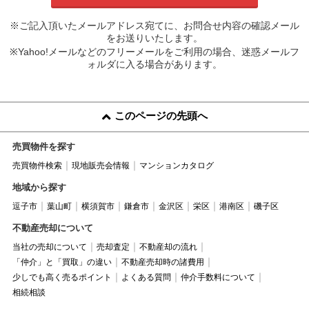
※ご記入頂いたメールアドレス宛てに、お問合せ内容の確認メール
をお送りいたします。
※Yahoo!メールなどのフリーメールをご利用の場合、迷惑メールフ
ォルダに入る場合があります。
このページの先頭へ
売買物件を探す
売買物件検索
現地販売会情報
マンションカタログ
地域から探す
逗子市
葉山町
横須賀市
鎌倉市
金沢区
栄区
港南区
磯子区
不動産売却について
当社の売却について
売却査定
不動産却の流れ
「仲介」と「買取」の違い
不動産売却時の諸費用
少しでも高く売るポイント
よくある質問
仲介手数料について
相続相談