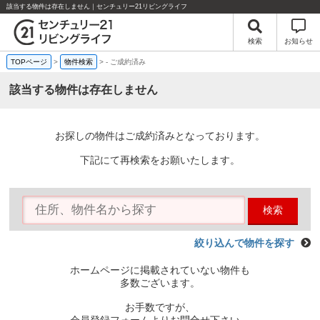
該当する物件は存在しません｜センチュリー21リビングライフ
検索
お知らせ
TOPページ
>
物件検索
>
-
ご成約済み
該当する物件は存在しません
お探しの物件はご成約済みとなっております。
下記にて再検索をお願いたします。
検索
絞り込んで物件を探す
ホームページに掲載されていない物件も
多数ございます。
お手数ですが、
会員登録フォームよりお問合せ下さい。