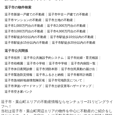
逗子市の物件検索
逗子市新築一戸建ての不動産
逗子市中古一戸建ての不動産
逗子市マンションの不動産
逗子市土地の不動産
逗子市1,000万円台の不動産
逗子市2,000万円台の不動産
逗子市3,000万円台の不動産
逗子市4,000万円台の不動産
逗子市駅徒歩5分以内の不動産
逗子市駅徒歩10分以内の不動産
逗子市駅徒歩15分以内の不動産
逗子市駅徒歩20分以内の不動産
逗子市公共関係
逗子市役所
逗子市公共施設予約システム
逗子市妊婦・育児相談
逗子市幼稚園
逗子市小学校
逗子市中学校
逗子市内病院一覧
逗子市休日夜間診療
逗子市消防本部
逗子市住民異動の届け出
逗子市緊急防災情報
逗子市ふるさと納税
逗子市都市計画図
逗子市急傾斜地崩壊危険区域
逗子市宅地防災について
逗子市津波ハザードマップ
逗子市土砂災害等ハザードマップ
逗子市空き家バンク
逗子市・葉山町エリアの不動産情報ならセンチュリー21リビングライ
フへ！
当社は逗子市・葉山町周辺エリアの物件を中心に不動産のご紹介をし