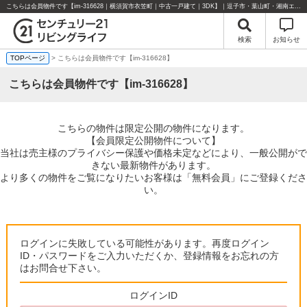
こちらは会員物件です【im-316628｜横須賀市衣笠町｜中古一戸建て｜3DK】｜逗子市・葉山町・湘南エリアの不動産のことならセンチュリー21リビングライフにお任せください！
検索
お知らせ
TOPページ
> こちらは会員物件です【im-316628】
こちらは会員物件です【im-316628】
こちらの物件は限定公開の物件になります。
【会員限定公開物件について】
当社は売主様のプライバシー保護や価格未定などにより、一般公開がで
きない最新物件があります。
より多くの物件をご覧になりたいお客様は「無料会員」にご登録くださ
い。
ログインに失敗している可能性があります。再度ログイン
ID・パスワードをご入力いただくか、登録情報をお忘れの方
はお問合せ下さい。
ログインID