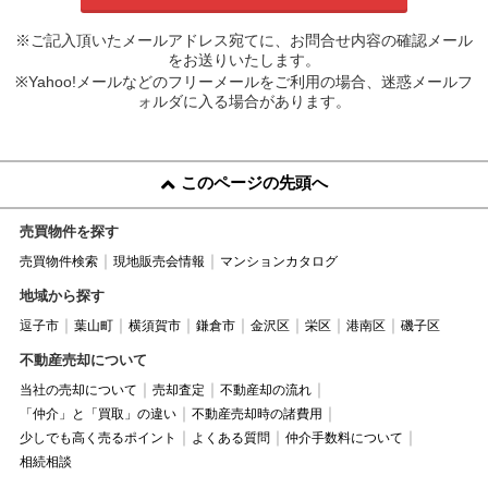
※ご記入頂いたメールアドレス宛てに、お問合せ内容の確認メール
をお送りいたします。
※Yahoo!メールなどのフリーメールをご利用の場合、迷惑メールフ
ォルダに入る場合があります。
このページの先頭へ
売買物件を探す
売買物件検索
現地販売会情報
マンションカタログ
地域から探す
逗子市
葉山町
横須賀市
鎌倉市
金沢区
栄区
港南区
磯子区
不動産売却について
当社の売却について
売却査定
不動産却の流れ
「仲介」と「買取」の違い
不動産売却時の諸費用
少しでも高く売るポイント
よくある質問
仲介手数料について
相続相談