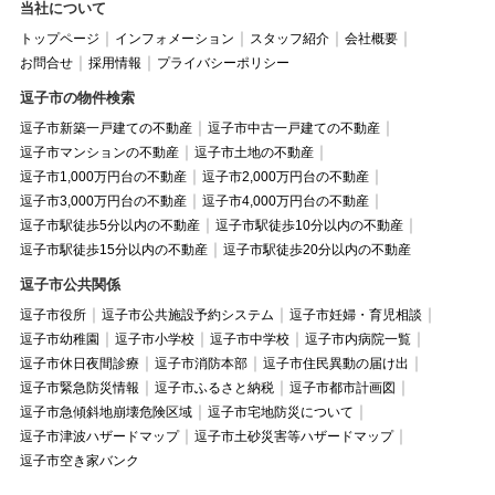
当社について
トップページ
インフォメーション
スタッフ紹介
会社概要
お問合せ
採用情報
プライバシーポリシー
逗子市の物件検索
逗子市新築一戸建ての不動産
逗子市中古一戸建ての不動産
逗子市マンションの不動産
逗子市土地の不動産
逗子市1,000万円台の不動産
逗子市2,000万円台の不動産
逗子市3,000万円台の不動産
逗子市4,000万円台の不動産
逗子市駅徒歩5分以内の不動産
逗子市駅徒歩10分以内の不動産
逗子市駅徒歩15分以内の不動産
逗子市駅徒歩20分以内の不動産
逗子市公共関係
逗子市役所
逗子市公共施設予約システム
逗子市妊婦・育児相談
逗子市幼稚園
逗子市小学校
逗子市中学校
逗子市内病院一覧
逗子市休日夜間診療
逗子市消防本部
逗子市住民異動の届け出
逗子市緊急防災情報
逗子市ふるさと納税
逗子市都市計画図
逗子市急傾斜地崩壊危険区域
逗子市宅地防災について
逗子市津波ハザードマップ
逗子市土砂災害等ハザードマップ
逗子市空き家バンク