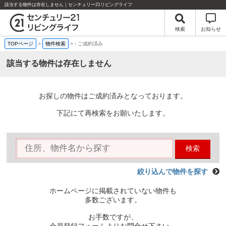
該当する物件は存在しません｜センチュリー21リビングライフ
検索
お知らせ
TOPページ
>
物件検索
>
-
ご成約済み
該当する物件は存在しません
お探しの物件はご成約済みとなっております。
下記にて再検索をお願いたします。
検索
絞り込んで物件を探す
ホームページに掲載されていない物件も
多数ございます。
お手数ですが、
会員登録フォームよりお問合せ下さい。