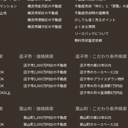
マンション
横浜市金沢区の不動産
不動産売却「仲介」と「買取」の
土地
横浜市栄区の不動産
不動産売却時の諸費用
横浜市港南区の不動産
少しでも高く売るポイント
横浜市磯子区の不動産
よくある質問
リースバックについて
無料売却査定依頼
索
逗子市｜価格検索
逗子市｜こだわり条件検索
逗子市1,000万円台の不動産
逗子市の築10年以内
DK
逗子市2,000万円台の不動産
逗子市のカースペース2台
DK
逗子市3,000万円台の不動産
逗子市のプライスダウン物件
DK
逗子市4,000万円台の不動産
逗子市の月々返済額7万円台
LDK以上
逗子市の月々返済額8万円台
索
葉山町｜価格検索
葉山町｜こだわり条件検索
葉山町1,000万円台の不動産
葉山町の築10年以内
DK
葉山町2,000万円台の不動産
葉山町のカースペース2台