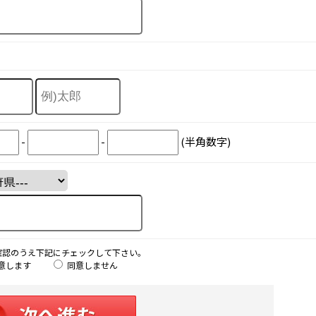
-
-
(半角数字)
確認のうえ下記にチェックして下さい。
意します
同意しません