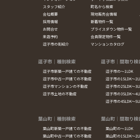
スタッフ紹介
町名から検索
会社概要
現地販売会情報
採用情報
新着物件一覧
お問合せ
プライスダウン物件一覧
来店予約
会員限定物件一覧
逗子市の街紹介
マンションカタログ
逗子市｜種別検索
逗子市｜間取り検
逗子市新築一戸建ての不動産
逗子市の～1LDK
逗子市中古一戸建ての不動産
逗子市の1SLDK～2L
逗子市マンションの不動産
逗子市の2SLDK～3L
逗子市土地の不動産
逗子市の3SLDK～4L
逗子市の4SLDK～5
葉山町｜種別検索
葉山町｜間取り検
葉山町新築一戸建ての不動産
葉山町の～1LDK
葉山町中古一戸建ての不動産
葉山町の1SLDK～2L