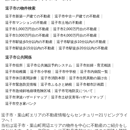
逗子市の物件検索
逗子市新築一戸建ての不動産
逗子市中古一戸建ての不動産
逗子市マンションの不動産
逗子市土地の不動産
逗子市1,000万円台の不動産
逗子市2,000万円台の不動産
逗子市3,000万円台の不動産
逗子市4,000万円台の不動産
逗子市駅徒歩5分以内の不動産
逗子市駅徒歩10分以内の不動産
逗子市駅徒歩15分以内の不動産
逗子市駅徒歩20分以内の不動産
逗子市公共関係
逗子市役所
逗子市公共施設予約システム
逗子市妊婦・育児相談
逗子市幼稚園
逗子市小学校
逗子市中学校
逗子市内病院一覧
逗子市休日夜間診療
逗子市消防本部
逗子市住民異動の届け出
逗子市緊急防災情報
逗子市ふるさと納税
逗子市都市計画図
逗子市急傾斜地崩壊危険区域
逗子市宅地防災について
逗子市津波ハザードマップ
逗子市土砂災害等ハザードマップ
逗子市空き家バンク
逗子市・葉山町エリアの不動産情報ならセンチュリー21リビングライ
フへ！
当社は逗子市・葉山町周辺エリアの物件を中心に不動産のご紹介をし