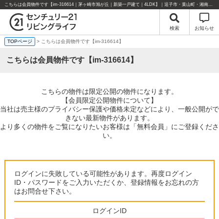
こちらは会員物件です【im-316614｜茅ヶ崎市旭が丘｜新築一戸建て｜4LDK】｜逗子市・葉山町・湘南エリアの不動産のことならセンチュリー21リビングライフにお任せください！
検索
お知らせ
TOPページ
> こちらは会員物件です【im-316614】
こちらは会員物件です【im-316614】
こちらの物件は限定公開の物件になります。
【会員限定公開物件について】
当社は売主様のプライバシー保護や価格未定などにより、一般公開がで
きない最新物件があります。
より多くの物件をご覧になりたいお客様は「無料会員」にご登録くださ
い。
ログインに失敗している可能性があります。再度ログイン
ID・パスワードをご入力いただくか、登録情報をお忘れの方
はお問合せ下さい。
ログインID