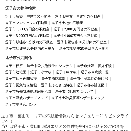
逗子市の物件検索
逗子市新築一戸建ての不動産
逗子市中古一戸建ての不動産
逗子市マンションの不動産
逗子市土地の不動産
逗子市1,000万円台の不動産
逗子市2,000万円台の不動産
逗子市3,000万円台の不動産
逗子市4,000万円台の不動産
逗子市駅徒歩5分以内の不動産
逗子市駅徒歩10分以内の不動産
逗子市駅徒歩15分以内の不動産
逗子市駅徒歩20分以内の不動産
逗子市公共関係
逗子市役所
逗子市公共施設予約システム
逗子市妊婦・育児相談
逗子市幼稚園
逗子市小学校
逗子市中学校
逗子市内病院一覧
逗子市休日夜間診療
逗子市消防本部
逗子市住民異動の届け出
逗子市緊急防災情報
逗子市ふるさと納税
逗子市都市計画図
逗子市急傾斜地崩壊危険区域
逗子市宅地防災について
逗子市津波ハザードマップ
逗子市土砂災害等ハザードマップ
逗子市空き家バンク
逗子市・葉山町エリアの不動産情報ならセンチュリー21リビングライ
フへ！
当社は逗子市・葉山町周辺エリアの物件を中心に不動産のご紹介をし