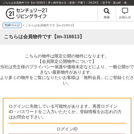
こちらは会員物件です【im-316613｜茅ヶ崎市旭が丘｜新築一戸建て｜3SLDK】｜逗子市・葉山町・湘南エリアの不動産のことならセンチュリー21リビングライフにお任せください！
検索
お知らせ
TOPページ
> こちらは会員物件です【im-316613】
こちらは会員物件です【im-316613】
こちらの物件は限定公開の物件になります。
【会員限定公開物件について】
当社は売主様のプライバシー保護や価格未定などにより、一般公開がで
きない最新物件があります。
より多くの物件をご覧になりたいお客様は「無料会員」にご登録くださ
い。
ログインに失敗している可能性があります。再度ログイン
ID・パスワードをご入力いただくか、登録情報をお忘れの方
はお問合せ下さい。
ログインID