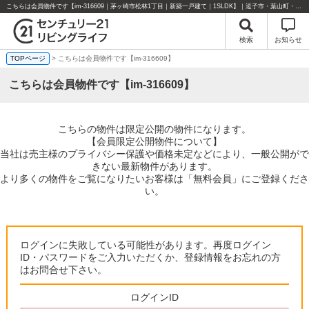
こちらは会員物件です【im-316609｜茅ヶ崎市松林1丁目｜新築一戸建て｜1SLDK】｜逗子市・葉山町・湘南エリアの不動産のことならセンチュリー21リビングライフにお任せください！
検索
お知らせ
TOPページ
> こちらは会員物件です【im-316609】
こちらは会員物件です【im-316609】
こちらの物件は限定公開の物件になります。
【会員限定公開物件について】
当社は売主様のプライバシー保護や価格未定などにより、一般公開がで
きない最新物件があります。
より多くの物件をご覧になりたいお客様は「無料会員」にご登録くださ
い。
ログインに失敗している可能性があります。再度ログイン
ID・パスワードをご入力いただくか、登録情報をお忘れの方
はお問合せ下さい。
ログインID