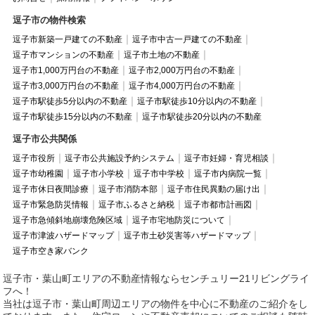
逗子市の物件検索
逗子市新築一戸建ての不動産
逗子市中古一戸建ての不動産
逗子市マンションの不動産
逗子市土地の不動産
逗子市1,000万円台の不動産
逗子市2,000万円台の不動産
逗子市3,000万円台の不動産
逗子市4,000万円台の不動産
逗子市駅徒歩5分以内の不動産
逗子市駅徒歩10分以内の不動産
逗子市駅徒歩15分以内の不動産
逗子市駅徒歩20分以内の不動産
逗子市公共関係
逗子市役所
逗子市公共施設予約システム
逗子市妊婦・育児相談
逗子市幼稚園
逗子市小学校
逗子市中学校
逗子市内病院一覧
逗子市休日夜間診療
逗子市消防本部
逗子市住民異動の届け出
逗子市緊急防災情報
逗子市ふるさと納税
逗子市都市計画図
逗子市急傾斜地崩壊危険区域
逗子市宅地防災について
逗子市津波ハザードマップ
逗子市土砂災害等ハザードマップ
逗子市空き家バンク
逗子市・葉山町エリアの不動産情報ならセンチュリー21リビングライ
フへ！
当社は逗子市・葉山町周辺エリアの物件を中心に不動産のご紹介をし