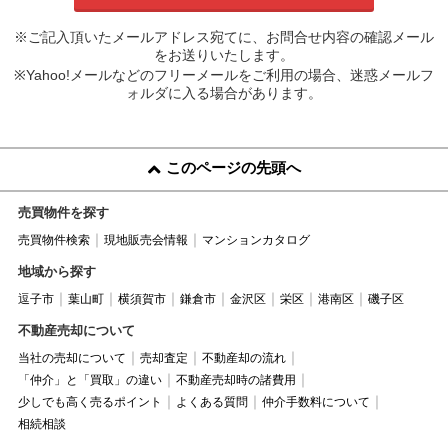
※ご記入頂いたメールアドレス宛てに、お問合せ内容の確認メール
をお送りいたします。
※Yahoo!メールなどのフリーメールをご利用の場合、迷惑メールフ
ォルダに入る場合があります。
このページの先頭へ
売買物件を探す
売買物件検索
現地販売会情報
マンションカタログ
地域から探す
逗子市
葉山町
横須賀市
鎌倉市
金沢区
栄区
港南区
磯子区
不動産売却について
当社の売却について
売却査定
不動産却の流れ
「仲介」と「買取」の違い
不動産売却時の諸費用
少しでも高く売るポイント
よくある質問
仲介手数料について
相続相談