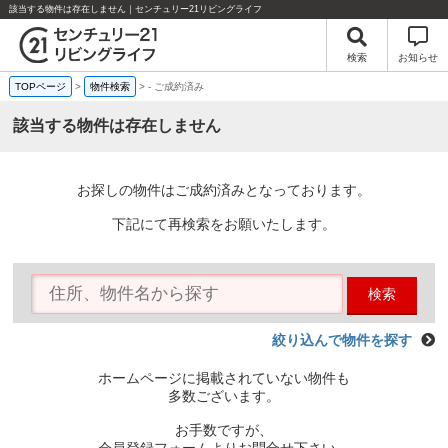
該当する物件は存在しません｜センチュリー21リビングライフ
検索
お知らせ
TOPページ
>
物件検索
>
-
ご成約済み
該当する物件は存在しません
お探しの物件はご成約済みとなっております。
下記にて再検索をお願いたします。
検索
絞り込んで物件を探す
ホームページに掲載されていない物件も
多数ございます。
お手数ですが、
会員登録フォームよりお問合せ下さい。