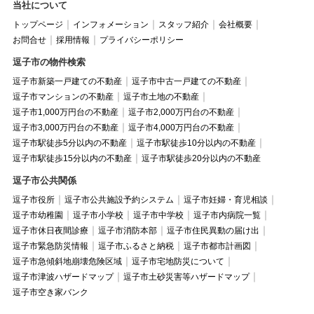
当社について
トップページ
インフォメーション
スタッフ紹介
会社概要
お問合せ
採用情報
プライバシーポリシー
逗子市の物件検索
逗子市新築一戸建ての不動産
逗子市中古一戸建ての不動産
逗子市マンションの不動産
逗子市土地の不動産
逗子市1,000万円台の不動産
逗子市2,000万円台の不動産
逗子市3,000万円台の不動産
逗子市4,000万円台の不動産
逗子市駅徒歩5分以内の不動産
逗子市駅徒歩10分以内の不動産
逗子市駅徒歩15分以内の不動産
逗子市駅徒歩20分以内の不動産
逗子市公共関係
逗子市役所
逗子市公共施設予約システム
逗子市妊婦・育児相談
逗子市幼稚園
逗子市小学校
逗子市中学校
逗子市内病院一覧
逗子市休日夜間診療
逗子市消防本部
逗子市住民異動の届け出
逗子市緊急防災情報
逗子市ふるさと納税
逗子市都市計画図
逗子市急傾斜地崩壊危険区域
逗子市宅地防災について
逗子市津波ハザードマップ
逗子市土砂災害等ハザードマップ
逗子市空き家バンク