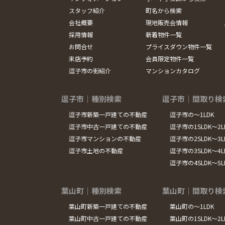
スタッフ紹介
町名から検索
会社概要
現地販売会情報
採用情報
新着物件一覧
お問合せ
プライスダウン物件一覧
来店予約
会員限定物件一覧
逗子市の街紹介
マンションカタログ
逗子市｜種別検索
逗子市｜間取り検
逗子市新築一戸建ての不動産
逗子市の～1LDK
逗子市中古一戸建ての不動産
逗子市の1SLDK～2L
逗子市マンションの不動産
逗子市の2SLDK～3L
逗子市土地の不動産
逗子市の3SLDK～4L
逗子市の4SLDK～5
葉山町｜種別検索
葉山町｜間取り検
葉山町新築一戸建ての不動産
葉山町の～1LDK
葉山町中古一戸建ての不動産
葉山町の1SLDK～2L