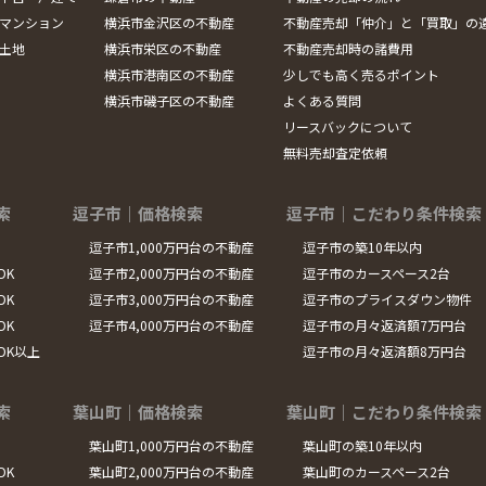
マンション
横浜市金沢区の不動産
不動産売却「仲介」と「買取」の
土地
横浜市栄区の不動産
不動産売却時の諸費用
横浜市港南区の不動産
少しでも高く売るポイント
横浜市磯子区の不動産
よくある質問
リースバックについて
無料売却査定依頼
索
逗子市｜価格検索
逗子市｜こだわり条件検索
逗子市1,000万円台の不動産
逗子市の築10年以内
DK
逗子市2,000万円台の不動産
逗子市のカースペース2台
DK
逗子市3,000万円台の不動産
逗子市のプライスダウン物件
DK
逗子市4,000万円台の不動産
逗子市の月々返済額7万円台
LDK以上
逗子市の月々返済額8万円台
索
葉山町｜価格検索
葉山町｜こだわり条件検索
葉山町1,000万円台の不動産
葉山町の築10年以内
DK
葉山町2,000万円台の不動産
葉山町のカースペース2台