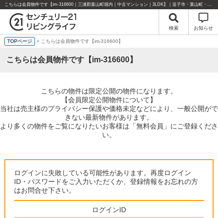
こちらは会員物件です【im-316600｜三浦郡葉山町堀内｜中古マンション｜3LDK】｜逗子市・葉山町・湘南エリアの不動産のことならセンチュリー21リビングライフにお任せください！
検索
お知らせ
TOPページ
> こちらは会員物件です【im-316600】
こちらは会員物件です【im-316600】
こちらの物件は限定公開の物件になります。
【会員限定公開物件について】
当社は売主様のプライバシー保護や価格未定などにより、一般公開がで
きない最新物件があります。
より多くの物件をご覧になりたいお客様は「無料会員」にご登録くださ
い。
ログインに失敗している可能性があります。再度ログイン
ID・パスワードをご入力いただくか、登録情報をお忘れの方
はお問合せ下さい。
ログインID