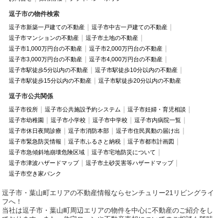
逗子市の物件検索
逗子市新築一戸建ての不動産
逗子市中古一戸建ての不動産
逗子市マンションの不動産
逗子市土地の不動産
逗子市1,000万円台の不動産
逗子市2,000万円台の不動産
逗子市3,000万円台の不動産
逗子市4,000万円台の不動産
逗子市駅徒歩5分以内の不動産
逗子市駅徒歩10分以内の不動産
逗子市駅徒歩15分以内の不動産
逗子市駅徒歩20分以内の不動産
逗子市公共関係
逗子市役所
逗子市公共施設予約システム
逗子市妊婦・育児相談
逗子市幼稚園
逗子市小学校
逗子市中学校
逗子市内病院一覧
逗子市休日夜間診療
逗子市消防本部
逗子市住民異動の届け出
逗子市緊急防災情報
逗子市ふるさと納税
逗子市都市計画図
逗子市急傾斜地崩壊危険区域
逗子市宅地防災について
逗子市津波ハザードマップ
逗子市土砂災害等ハザードマップ
逗子市空き家バンク
逗子市・葉山町エリアの不動産情報ならセンチュリー21リビングライ
フへ！
当社は逗子市・葉山町周辺エリアの物件を中心に不動産のご紹介をし