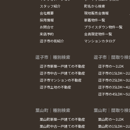
スタッフ紹介
町名から検索
会社概要
現地販売会情報
採用情報
新着物件一覧
お問合せ
プライスダウン物件一覧
来店予約
会員限定物件一覧
逗子市の街紹介
マンションカタログ
逗子市｜種別検索
逗子市｜間取り検
逗子市新築一戸建ての不動産
逗子市の～1LDK
逗子市中古一戸建ての不動産
逗子市の1SLDK～2L
逗子市マンションの不動産
逗子市の2SLDK～3L
逗子市土地の不動産
逗子市の3SLDK～4L
逗子市の4SLDK～5
葉山町｜種別検索
葉山町｜間取り検
葉山町新築一戸建ての不動産
葉山町の～1LDK
葉山町中古一戸建ての不動産
葉山町の1SLDK～2L