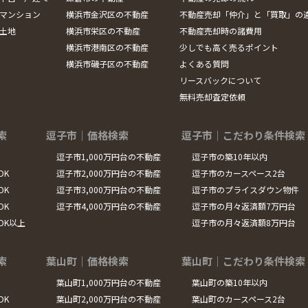
マンション
横浜市金沢区の不動産
不動産売却「仲介」と「買取」の
土地
横浜市栄区の不動産
不動産売却時の諸費用
横浜市港南区の不動産
少しでも高く売るポイント
横浜市磯子区の不動産
よくある質問
リースバックについて
無料売却査定依頼
索
逗子市｜価格検索
逗子市｜こだわり条件検索
逗子市1,000万円台の不動産
逗子市の築10年以内
DK
逗子市2,000万円台の不動産
逗子市のカースペース2台
DK
逗子市3,000万円台の不動産
逗子市のプライスダウン物件
DK
逗子市4,000万円台の不動産
逗子市の月々返済額7万円台
LDK以上
逗子市の月々返済額8万円台
索
葉山町｜価格検索
葉山町｜こだわり条件検索
葉山町1,000万円台の不動産
葉山町の築10年以内
DK
葉山町2,000万円台の不動産
葉山町のカースペース2台