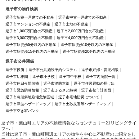
逗子市の物件検索
逗子市新築一戸建ての不動産
逗子市中古一戸建ての不動産
逗子市マンションの不動産
逗子市土地の不動産
逗子市1,000万円台の不動産
逗子市2,000万円台の不動産
逗子市3,000万円台の不動産
逗子市4,000万円台の不動産
逗子市駅徒歩5分以内の不動産
逗子市駅徒歩10分以内の不動産
逗子市駅徒歩15分以内の不動産
逗子市駅徒歩20分以内の不動産
逗子市公共関係
逗子市役所
逗子市公共施設予約システム
逗子市妊婦・育児相談
逗子市幼稚園
逗子市小学校
逗子市中学校
逗子市内病院一覧
逗子市休日夜間診療
逗子市消防本部
逗子市住民異動の届け出
逗子市緊急防災情報
逗子市ふるさと納税
逗子市都市計画図
逗子市急傾斜地崩壊危険区域
逗子市宅地防災について
逗子市津波ハザードマップ
逗子市土砂災害等ハザードマップ
逗子市空き家バンク
逗子市・葉山町エリアの不動産情報ならセンチュリー21リビングライ
フへ！
当社は逗子市・葉山町周辺エリアの物件を中心に不動産のご紹介をし