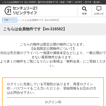
こちらは会員物件です【im-316582｜藤沢市辻堂新町3丁目｜新築一戸建て｜4LDK】｜逗子市・葉山町・湘南エリアの不動産のことならセンチュリー21リビングライフにお任せください！
検索
お知らせ
TOPページ
> こちらは会員物件です【im-316582】
こちらは会員物件です【im-316582】
こちらの物件は限定公開の物件になります。
【会員限定公開物件について】
当社は売主様のプライバシー保護や価格未定などにより、一般公開がで
きない最新物件があります。
より多くの物件をご覧になりたいお客様は「無料会員」にご登録くださ
い。
ログインに失敗している可能性があります。再度ログイン
ID・パスワードをご入力いただくか、登録情報をお忘れの方
はお問合せ下さい。
ログインID